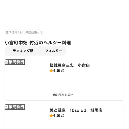
標準送料とは
お店価格とは
小倉町中畑 付近のヘルシー料理
適用なし
ランキング順
フィルター
営業時間外
嵯峨豆腐三忠 小倉店
4.5
(8)
出前館がお届け
営業時間外
美と健康 10salad 城陽店
4.5
(2)