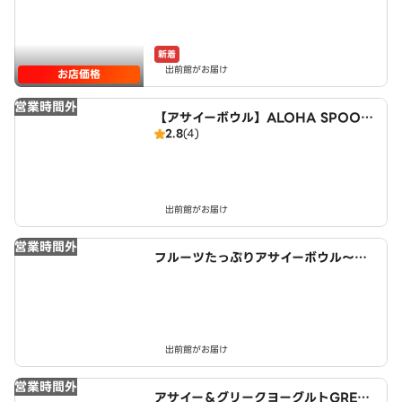
新着
出前館がお届け
お店価格
営業時間外
【アサイーボウル】ALOHA SPOON
2.8
(4)
～Acai bowl cafe～ 近鉄小倉駅西
店
出前館がお届け
営業時間外
フルーツたっぷりアサイーボウル～ワ
イキキ・ボウルズ 宇治小倉店
出前館がお届け
営業時間外
アサイー＆グリークヨーグルトGREEK