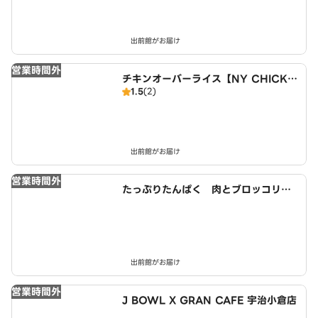
出前館がお届け
営業時間外
チキンオーバーライス【NY CHICKE
1.5
(2)
N STAND】 城陽店
出前館がお届け
営業時間外
たっぷりたんぱく 肉とブロッコリー
生活 城陽店
出前館がお届け
営業時間外
J BOWL X GRAN CAFE 宇治小倉店