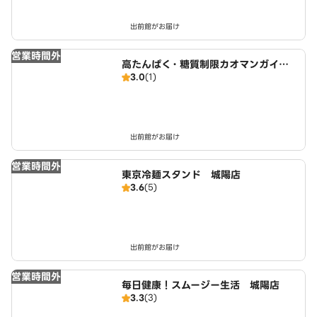
出前館がお届け
営業時間外
高たんぱく・糖質制限カオマンガイ
3.0
(1)
東京鶏飯食堂 城陽店
出前館がお届け
営業時間外
東京冷麺スタンド 城陽店
3.6
(5)
出前館がお届け
営業時間外
毎日健康！スムージー生活 城陽店
3.3
(3)