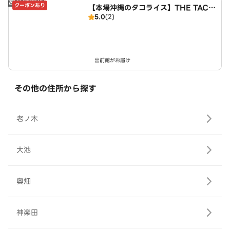
営業時間外
クーポンあり
【本場沖縄のタコライス】THE TACO
5.0
(2)
RICE HOUSE 伏見区向島東定請店
出前館がお届け
その他の住所から探す
老ノ木
大池
奥畑
神楽田