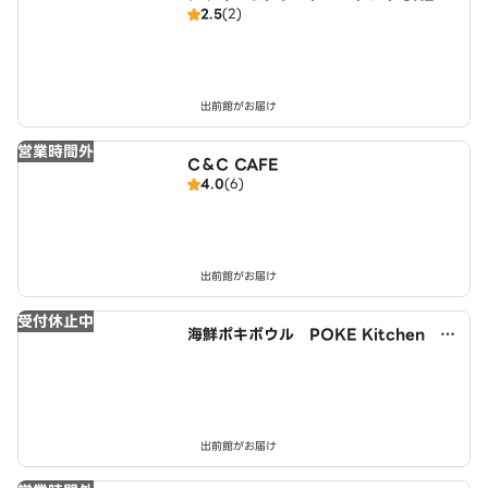
2.5
(2)
SPOON 宇治小倉店
出前館がお届け
営業時間外
C＆C CAFE
4.0
(6)
出前館がお届け
受付休止中
海鮮ポキボウル POKE Kitchen 小
倉駅西店
出前館がお届け