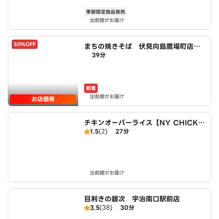
季節限定商品発売
出前館がお届け
50%OFF
まちの焼きそば 伏見向島鷹場町店 p
39分
owered by LAWSON
新着
出前館がお届け
お店価格
チキンオーバーライス【NY CHICKE
1.5
(2)
27分
N STAND】 城陽店
出前館がお届け
目利きの銀次 宇治南口駅前店
3.5
(38)
30分