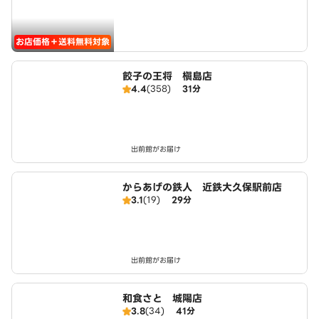
お店価格＋送料無料対象
餃子の王将 槇島店
4.4
(358)
31分
出前館がお届け
からあげの鉄人 近鉄大久保駅前店
3.1
(19)
29分
出前館がお届け
和食さと 城陽店
3.8
(34)
41分