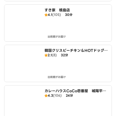
すき家 槙島店
4.1
(105)
30分
出前館がお届け
韓国クリスピーチキン＆HOTドッグ
2.1
(8)
32分
チキンモッコパ 近鉄大久保駅前店
出前館がお届け
カレーハウスCoCo壱番屋 城陽平川
4.3
(106)
24分
店（SD）