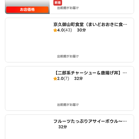
新着
出前館がお届け
お店価格
京久御山町食堂（まいどおおきに食
4.0
(43)
30分
堂）
出前館がお届け
【二郎系チャーシュー＆唐揚げ丼】豚
2.0
(7)
32分
エース 宇治小倉店
出前館がお届け
フルーツたっぷりアサイーボウル～ワ
32分
イキキ・ボウルズ 宇治小倉店