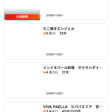
出前館がお届け
お店価格
たこ焼きエンジェル
3.5
(4)
32分
出前館がお届け
インドネパール料理 サウラハダイニ
4.5
(36)
27分
ング 大久保店
出前館がお届け
VIVA PAELLA ビバパエリア 京都
3.6
(40)
40分
送料
0円
宇治店