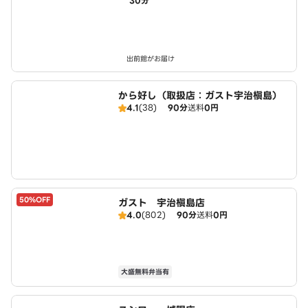
30分
出前館がお届け
から好し（取扱店：ガスト宇治槇島）
4.1
(38)
90分
送料
0円
50%OFF
ガスト 宇治槇島店
4.0
(802)
90分
送料
0円
大盛無料弁当有