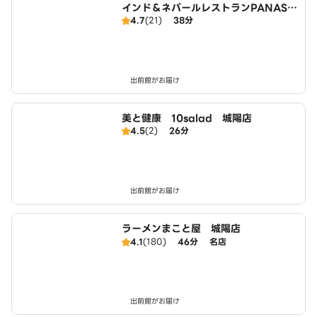
インド＆ネパールレストランPANASH
4.7
(21)
38分
（パナス）
出前館がお届け
美と健康 10salad 城陽店
4.5
(2)
26分
出前館がお届け
ラーメンまこと屋 城陽店
4.1
(180)
46分
名店
出前館がお届け