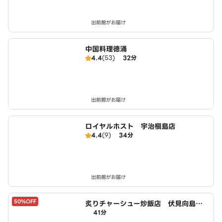
出前館がお届け
中国料理徳涌
4.4
(53)
32分
出前館がお届け
ロイヤルホスト 宇治槇島店
4.4
(9)
34分
出前館がお届け
50%OFF
炙りチャーシュー炒飯店 伏見向島鷹
41分
場町店 powered by LAWSON