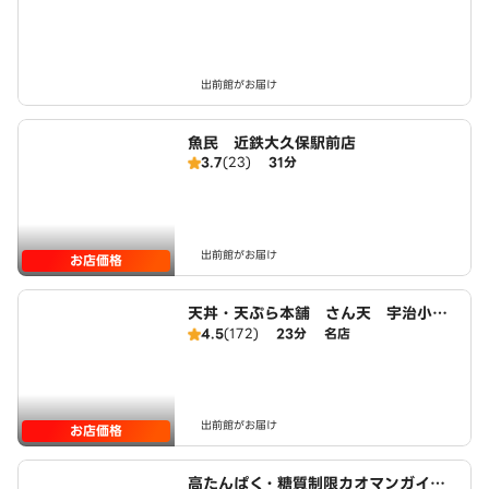
出前館がお届け
魚民 近鉄大久保駅前店
3.7
(23)
31分
出前館がお届け
お店価格
天丼・天ぷら本舗 さん天 宇治小倉
店
4.5
(172)
23分
名店
出前館がお届け
お店価格
高たんぱく・糖質制限カオマンガイ