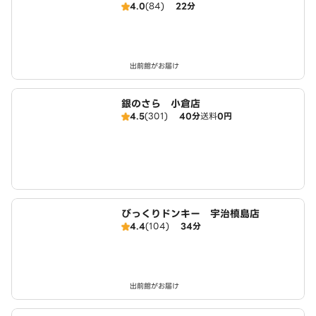
4.0
(84)
22分
店（SD）
出前館がお届け
銀のさら 小倉店
4.5
(301)
40分
送料
0円
びっくりドンキー 宇治槙島店
4.4
(104)
34分
出前館がお届け