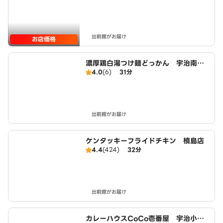
出前館がお届け
お店価格
濃厚鶏白湯つけ麺どっかん 宇治南口
4.0
(6)
31分
駅前店
出前館がお届け
ケンタッキーフライドチキン 槙島店
4.4
(424)
32分
出前館がお届け
カレーハウスCoCo壱番屋 宇治小倉