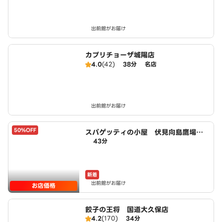
出前館がお届け
カプリチョーザ城陽店
4.0
(42)
38分
名店
出前館がお届け
50%OFF
スパゲッティの小屋 伏見向島鷹場町
43分
店 powered by LAWSON
新着
出前館がお届け
お店価格
餃子の王将 国道大久保店
4.2
(170)
34分