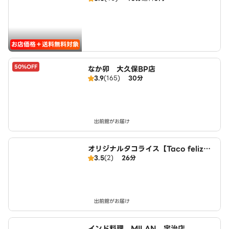
お店価格＋送料無料対象
50%OFF
なか卯 大久保BP店
3.9
(165)
30分
出前館がお届け
オリジナルタコライス【Taco feliz】
3.5
(2)
26分
城陽店
出前館がお届け
インド料理 MILAN 宇治店