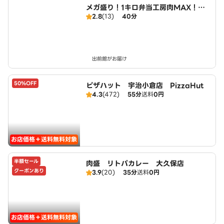
メガ盛り！1キロ弁当工房肉MAX！大
2.8
(13)
40分
盛りからあげお弁当 宇治小倉店
出前館がお届け
50%OFF
ピザハット 宇治小倉店 PizzaHut
4.3
(472)
55分
送料
0円
お店価格＋送料無料対象
半額セール
肉盛 リトパカレー 大久保店
クーポンあり
3.9
(20)
35分
送料
0円
お店価格＋送料無料対象