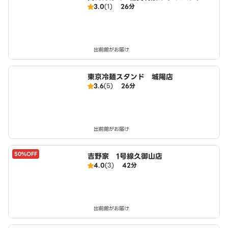
3.0
(1)
26分
東京鶏飯食堂 城陽店
出前館がお届け
東京冷麺スタンド 城陽店
3.6
(5)
26分
出前館がお届け
50%OFF
吉野家 1号線久御山店
4.0
(3)
42分
出前館がお届け