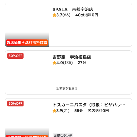
SPALA 京都宇治店
3.7
(66)
40分
送料
0円
お店価格＋送料無料対象
50%OFF
吉野家 宇治槙島店
4.0
(135)
27分
出前館がお届け
50%OFF
トスカーニパスタ（取扱：ピザハット
宇治小倉店）
3.9
(21)
55分
名店
送料
0円
お得なランチ