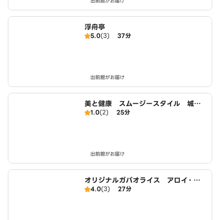
出前館がお届け
浮舟亭
5.0
(3)
37分
出前館がお届け
美と健康 スムージースタイル 城陽
1.0
(2)
25分
店
出前館がお届け
オリジナルガパオライス アロイ・ガ
4.0
(3)
27分
パオ 城陽店