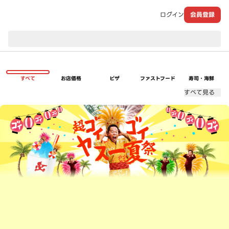
ログイン
会員登録
現在のお届け先：
すべて
お店価格
ピザ
ファストフード
寿司・海鮮
すべて見る
超ゴイゴイヤスー夏祭