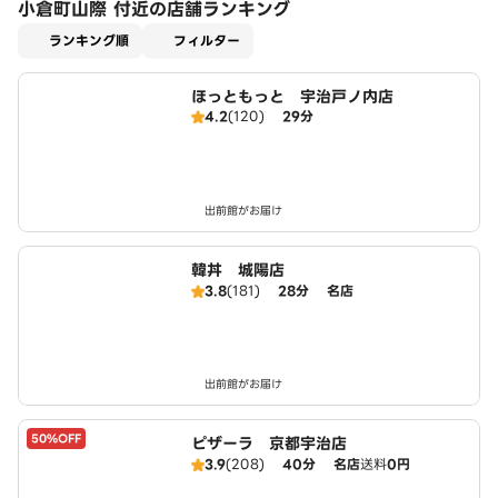
小倉町山際 付近の店舗ランキング
適用なし
ランキング順
フィルター
ほっともっと 宇治戸ノ内店
4.2
(120)
29分
出前館がお届け
韓丼 城陽店
3.8
(181)
28分
名店
出前館がお届け
50%OFF
ピザーラ 京都宇治店
3.9
(208)
40分
名店
送料
0円