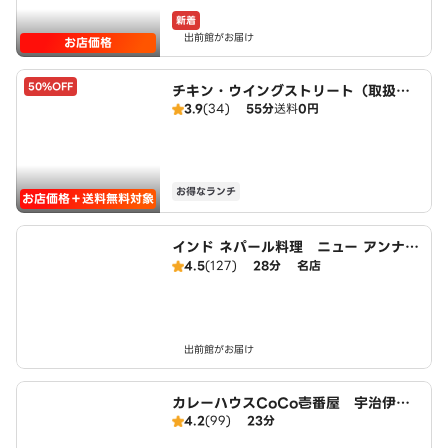
新着
出前館がお届け
お店価格
50%OFF
チキン・ウイングストリート（取扱：
3.9
(34)
55分
送料
0円
ピザハット宇治小倉店）
お得なランチ
お店価格＋送料無料対象
インド ネパール料理 ニュー アンナプ
ルナ
4.5
(127)
28分
名店
出前館がお届け
カレーハウスCoCo壱番屋 宇治伊勢
4.2
(99)
23分
田店（SD）