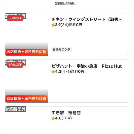
出前館がお届け
営業時間外
50%OFF
チキン・ウイングストリート（取扱：
3.9
(34)
送料
0円
ピザハット宇治小倉店）
お得なランチ
お店価格＋送料無料対象
営業時間外
50%OFF
ピザハット 宇治小倉店 PizzaHut
4.3
(471)
送料
0円
お店価格＋送料無料対象
営業時間外
すき家 槙島店
4.0
(104)