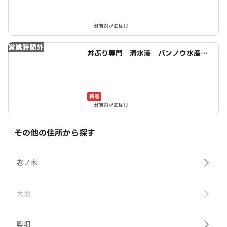
出前館がお届け
営業時間外
丼ぶり専門 清水港 バンノウ水産
宇治店
新着
出前館がお届け
その他の住所から探す
老ノ木
大池
奥畑