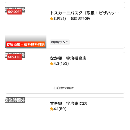
営業時間外
50%OFF
トスカーニパスタ（取扱：ピザハット
宇治小倉店）
3.9
(21)
名店
送料
0円
お得なランチ
お店価格＋送料無料対象
営業時間外
50%OFF
なか卯 宇治槇島店
4.3
(153)
出前館がお届け
営業時間外
すき家 宇治東IC店
4.1
(50)