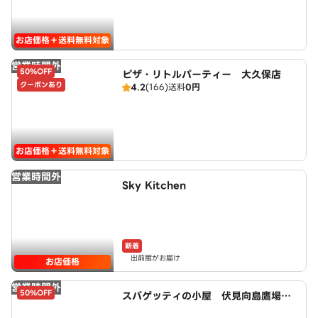
お店価格＋送料無料対象
営業時間外
50%OFF
ピザ・リトルパーティー 大久保店
クーポンあり
4.2
(166)
送料
0円
お店価格＋送料無料対象
営業時間外
Sky Kitchen
新着
出前館がお届け
お店価格
営業時間外
50%OFF
スパゲッティの小屋 伏見向島鷹場町
店 powered by LAWSON