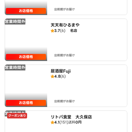
出前館がお届け
お店価格
営業時間外
天天有ひるまや
3.7
(6)
名店
出前館がお届け
お店価格
営業時間外
居酒屋Fuji
4.8
(6)
出前館がお届け
お店価格
営業時間外
クーポンあり
リトパ食堂 大久保店
4.1
(151)
送料
0円