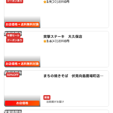
クーポンあり
3.9
(20)
送料
0円
お店価格＋送料無料対象
営業時間外
半額セール
突撃ステーキ 大久保店
クーポンあり
3.6
(43)
送料
0円
お店価格＋送料無料対象
営業時間外
50%OFF
まちの焼きそば 伏見向島鷹場町店 p
owered by LAWSON
新着
出前館がお届け
お店価格
営業時間外