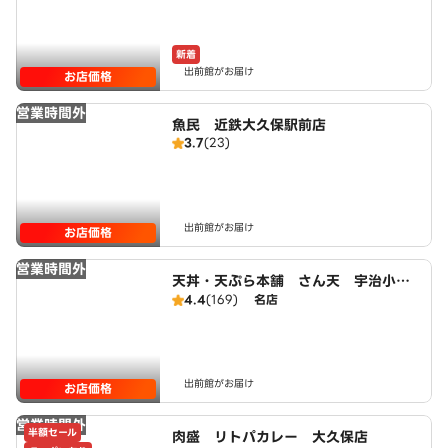
新着
出前館がお届け
お店価格
営業時間外
魚民 近鉄大久保駅前店
3.7
(23)
出前館がお届け
お店価格
営業時間外
天丼・天ぷら本舗 さん天 宇治小倉
店
4.4
(169)
名店
出前館がお届け
お店価格
営業時間外
半額セール
肉盛 リトパカレー 大久保店