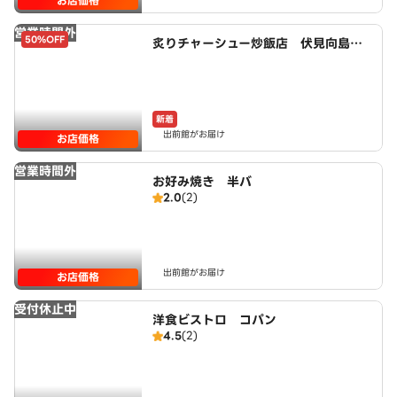
お店価格
営業時間外
50%OFF
炙りチャーシュー炒飯店 伏見向島鷹
場町店 powered by LAWSON
新着
出前館がお届け
お店価格
営業時間外
お好み焼き 半バ
2.0
(2)
出前館がお届け
お店価格
受付休止中
洋食ビストロ コパン
4.5
(2)