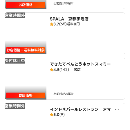
出前館がお届け
お店価格
営業時間外
SPALA 京都宇治店
3.7
(65)
送料
0円
お店価格＋送料無料対象
受付休止中
できたてべんとうホットスマミー
4.5
(142)
名店
出前館がお届け
お店価格
営業時間外
インドネパールレストラン アマ Aa
5.0
(9)
ma