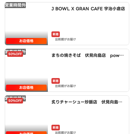
営業時間外
J BOWL X GRAN CAFE 宇治小倉店
新着
出前館がお届け
お店価格
営業時間外
50%OFF
まちの焼きそば 伏見向島店 power
ed by LAWSON
新着
出前館がお届け
お店価格
営業時間外
50%OFF
炙りチャーシュー炒飯店 伏見向島
店 powered by LAWSON
新着
出前館がお届け