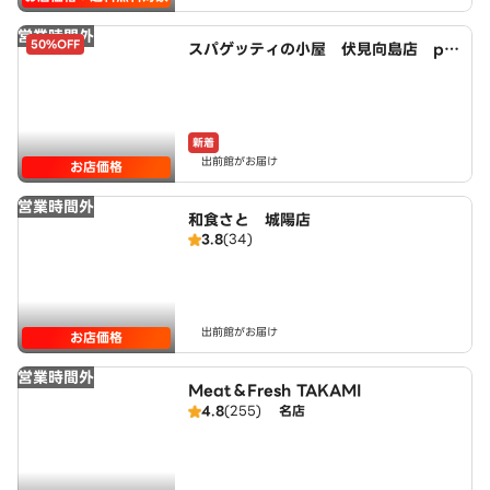
営業時間外
50%OFF
スパゲッティの小屋 伏見向島店 po
wered by LAWSON
新着
出前館がお届け
お店価格
営業時間外
和食さと 城陽店
3.8
(34)
出前館がお届け
お店価格
営業時間外
Meat＆Fresh TAKAMI
4.8
(255)
名店