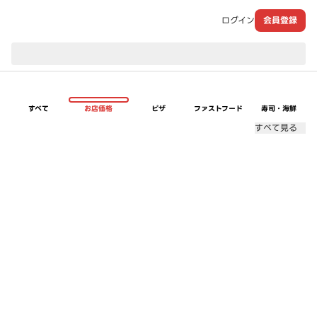
ログイン
会員登録
現在のお届け先：
すべて
お店価格
ピザ
ファストフード
寿司・海鮮
すべて見る