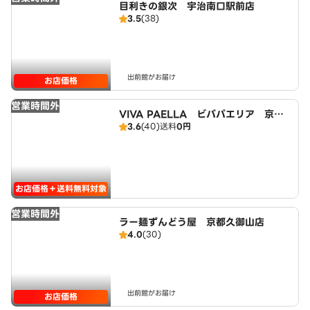
目利きの銀次 宇治南口駅前店
3.5
(38)
出前館がお届け
お店価格
営業時間外
VIVA PAELLA ビバパエリア 京都
3.6
(40)
送料
0円
宇治店
お店価格＋送料無料対象
営業時間外
ラー麺ずんどう屋 京都久御山店
4.0
(30)
出前館がお届け
お店価格