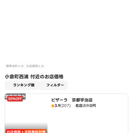
標準送料とは
お店価格とは
小倉町西浦 付近のお店価格
適用なし
ランキング順
フィルター
営業時間外
50%OFF
ピザーラ 京都宇治店
3.9
(207)
名店
送料
0円
お店価格＋送料無料対象