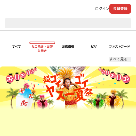
ログイン
会員登録
現在のお届け先：
すべて
たこ焼き・お好
お店価格
ピザ
ファストフード
み焼き
すべて見る
超ゴイゴイヤスー夏祭