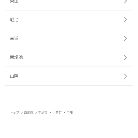
東山
堀池
南浦
南堀池
山際
トップ
京都府
宇治市
小倉町
中畑