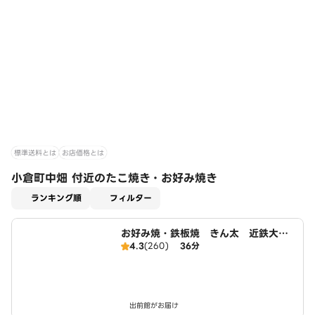
標準送料とは
お店価格とは
小倉町中畑 付近のたこ焼き・お好み焼き
適用なし
ランキング順
フィルター
お好み焼・鉄板焼 きん太 近鉄大久
4.3
(260)
36分
保店
出前館がお届け