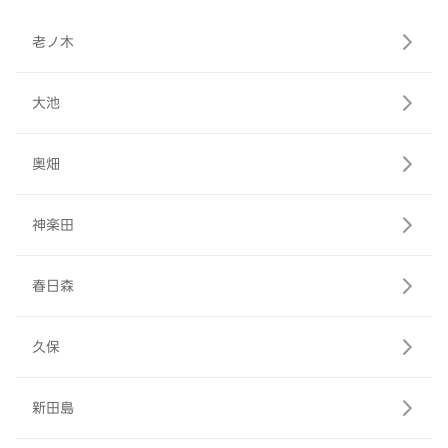
老ノ木
大池
奥畑
神楽田
春日森
久保
新田島