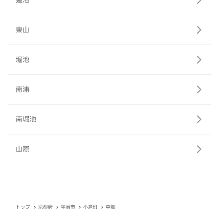
蓮池
東山
堀池
南浦
南堀池
山際
トップ
京都府
宇治市
小倉町
中畑