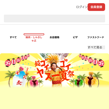
ログイン
会員登録
現在のお届け先：
すべて
焼肉・しゃぶし
お店価格
ピザ
ファストフード
ゃぶ
すべて見る
超ゴイゴイヤスー夏祭