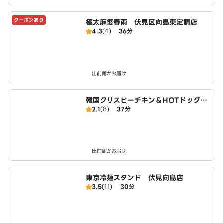
クーポンあり
極太麻婆春雨 伏見区向島東定請店
4.3
(4)
36分
出前館がお届け
韓国クリスピーチキン＆HOTドッグ
2.1
(8)
37分
チキンモッコパ 近鉄大久保駅前店
出前館がお届け
東京冷麺スタンド 伏見向島店
3.5
(11)
30分