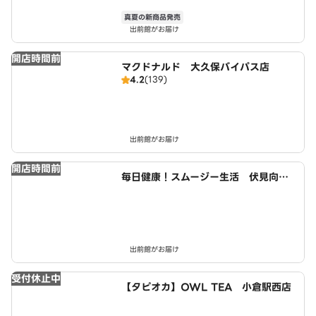
真夏の新商品発売
出前館がお届け
開店時間前
マクドナルド 大久保バイパス店
4.2
(139)
出前館がお届け
開店時間前
毎日健康！スムージー生活 伏見向島
店
出前館がお届け
受付休止中
【タピオカ】OWL TEA 小倉駅西店