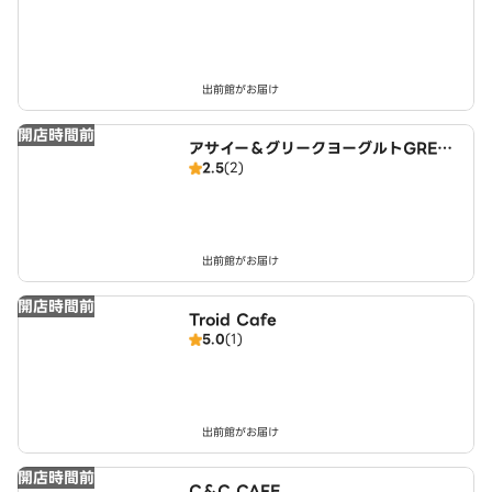
出前館がお届け
開店時間前
アサイー＆グリークヨーグルトGREEK
2.5
(2)
SPOON 宇治小倉店
出前館がお届け
開店時間前
Troid Cafe
5.0
(1)
出前館がお届け
開店時間前
C＆C CAFE