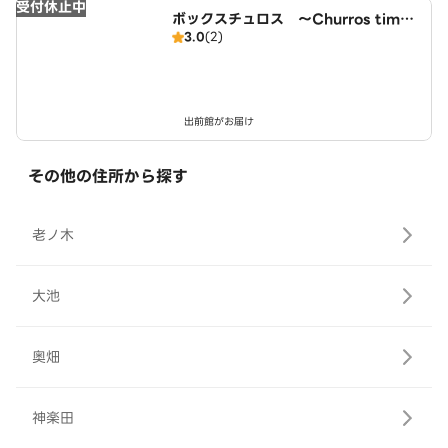
受付休止中
ボックスチュロス ～Churros time
3.0
(2)
～ 近鉄小倉駅西店
出前館がお届け
その他の住所から探す
老ノ木
大池
奥畑
神楽田