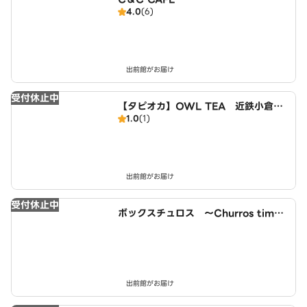
4.0
(6)
出前館がお届け
受付休止中
【タピオカ】OWL TEA 近鉄小倉駅
1.0
(1)
西店
出前館がお届け
受付休止中
ボックスチュロス ～Churros time
～ 小倉駅西店
出前館がお届け