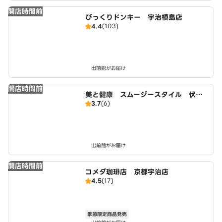
開店時間前
びっくりドンキー 宇治槙島店
4.4
(103)
出前館がお届け
開店時間前
美と健康 スムージースタイル 伏見
3.7
(6)
向島店
出前館がお届け
開店時間前
コメダ珈琲店 京都宇治店
4.5
(17)
季節限定商品発売