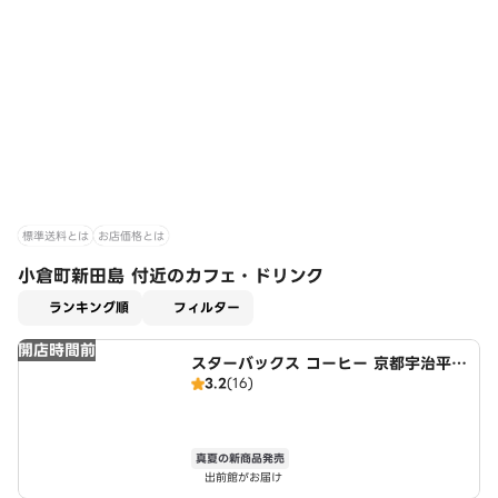
標準送料とは
お店価格とは
小倉町新田島 付近のカフェ・ドリンク
適用なし
ランキング順
フィルター
開店時間前
スターバックス コーヒー 京都宇治平等
3.2
(16)
院表参道店
真夏の新商品発売
出前館がお届け