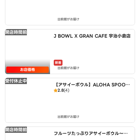
出前館がお届け
開店時間前
J BOWL X GRAN CAFE 宇治小倉店
新着
出前館がお届け
お店価格
受付休止中
【アサイーボウル】ALOHA SPOON
2.8
(4)
～Acai bowl cafe～ 近鉄小倉駅西
店
出前館がお届け
開店時間前
フルーツたっぷりアサイーボウル～ワ
イキキ・ボウルズ 宇治小倉店