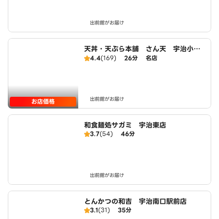
出前館がお届け
天丼・天ぷら本舗 さん天 宇治小倉
店
4.4
(169)
26分
名店
出前館がお届け
お店価格
和食麺処サガミ 宇治東店
3.7
(54)
46分
出前館がお届け
とんかつの和吉 宇治南口駅前店
3.1
(31)
35分