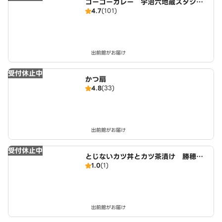
ゴーゴーカレー 宇治六地蔵スタジア
4.7
(101)
ム店
出前館がお届け
受付休止中
かつ扇
4.8
(33)
出前館がお届け
受付休止中
とじないカツ丼とカツ茶漬け 勝穂庵
1.0
(1)
（かつほあん） 近鉄小倉駅西店
出前館がお届け