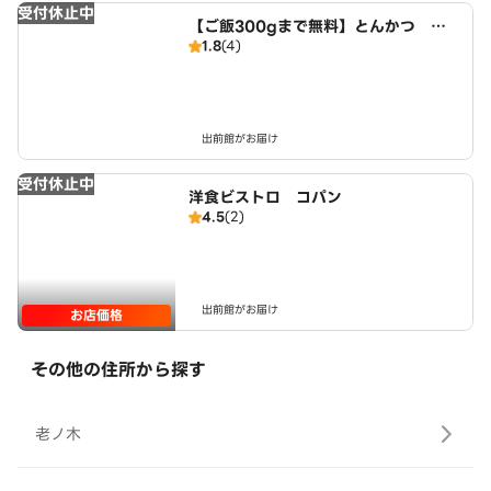
受付休止中
【ご飯300gまで無料】とんかつ と
1.8
(4)
ん彩 近鉄小倉駅西店
出前館がお届け
受付休止中
洋食ビストロ コパン
4.5
(2)
出前館がお届け
お店価格
その他の住所から探す
老ノ木