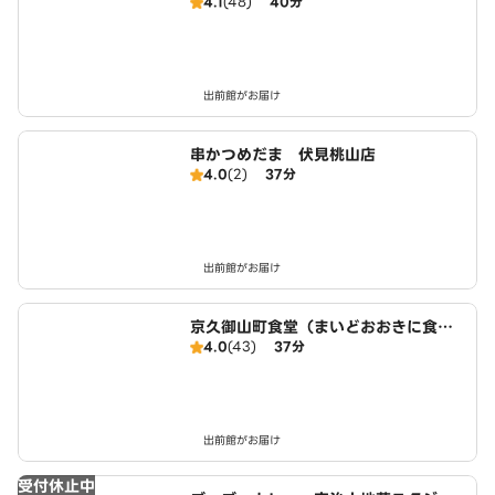
4.1
(48)
40分
出前館がお届け
串かつめだま 伏見桃山店
4.0
(2)
37分
出前館がお届け
京久御山町食堂（まいどおおきに食
4.0
(43)
37分
堂）
出前館がお届け
受付休止中