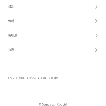
堀池
南浦
南堀池
山際
トップ
京都府
宇治市
小倉町
新田島
© Demae-can Co., Ltd.