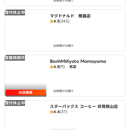
出前館がお届け
受付休止中
マクドナルド 槙島店
4.5
(242)
出前館がお届け
営業時間外
BanhMiKyoto Momoyama
4.8
(9)
名店
出前館がお届け
お店価格
受付休止中
スターバックス コーヒー 伏見桃山店
4.4
(37)