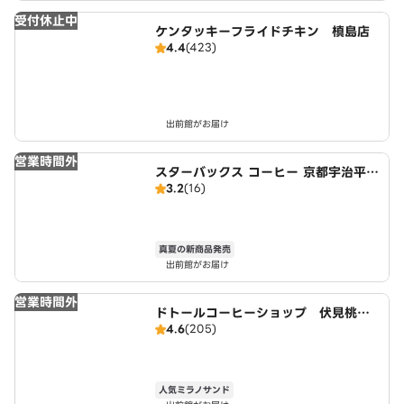
受付休止中
ケンタッキーフライドチキン 槙島店
4.4
(423)
出前館がお届け
営業時間外
スターバックス コーヒー 京都宇治平等
3.2
(16)
院表参道店
真夏の新商品発売
出前館がお届け
営業時間外
ドトールコーヒーショップ 伏見桃山
4.6
(205)
駅前店
人気ミラノサンド