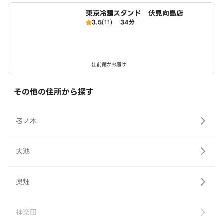
東京冷麺スタンド 伏見向島店
3.5
(11)
34分
出前館がお届け
その他の住所から探す
老ノ木
大池
奥畑
神楽田