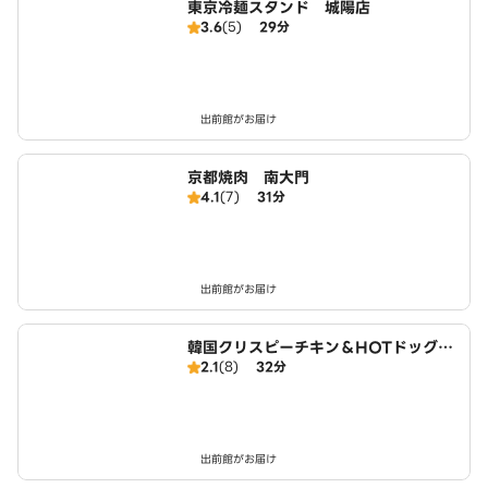
東京冷麺スタンド 城陽店
3.6
(5)
29分
出前館がお届け
京都焼肉 南大門
4.1
(7)
31分
出前館がお届け
韓国クリスピーチキン＆HOTドッグ
2.1
(8)
32分
チキンモッコパ 近鉄大久保駅前店
出前館がお届け