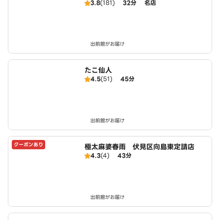
3.8
(181)
32分
名店
出前館がお届け
たこ仙人
4.5
(51)
45分
出前館がお届け
クーポンあり
極太麻婆春雨 伏見区向島東定請店
4.3
(4)
43分
出前館がお届け