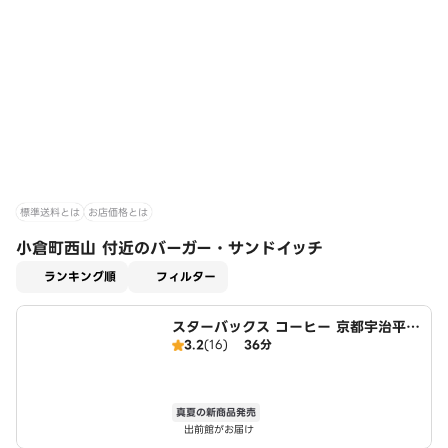
標準送料とは
お店価格とは
小倉町西山 付近のバーガー・サンドイッチ
適用なし
ランキング順
フィルター
スターバックス コーヒー 京都宇治平等
3.2
(16)
36分
院表参道店
真夏の新商品発売
出前館がお届け