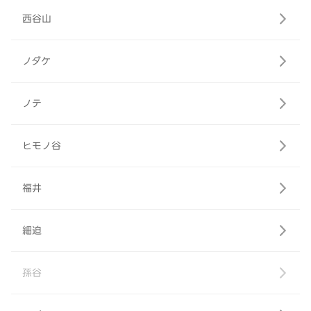
西谷山
ノダケ
ノテ
ヒモノ谷
福井
細迫
孫谷