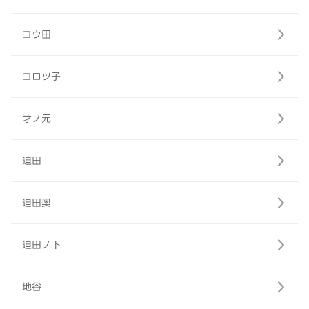
コウ田
コロツ子
才ノ元
迫田
迫田奥
迫田ノ下
地谷