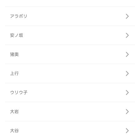
アラボリ
安ノ坂
猪奥
上行
ウリウ子
大岩
大谷