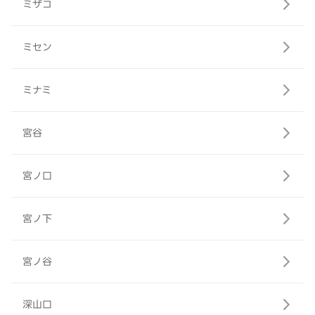
ミザコ
ミセン
ミナミ
宮谷
宮ノ口
宮ノ下
宮ノ谷
深山口