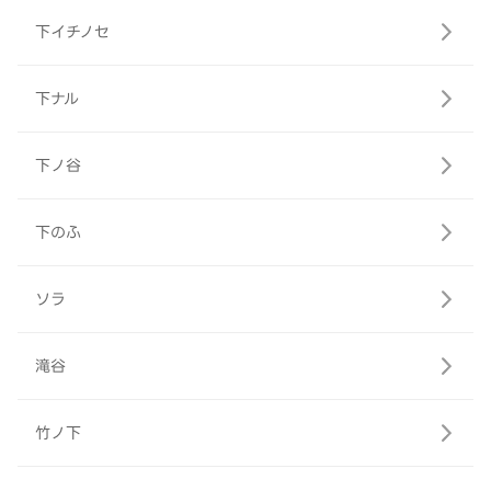
下イチノセ
下ナル
下ノ谷
下のふ
ソラ
滝谷
竹ノ下