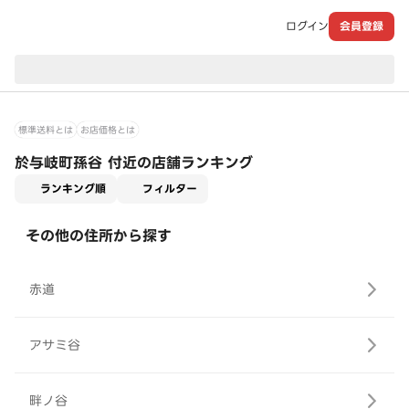
ログイン
会員登録
現在のお届け先：
標準送料とは
お店価格とは
於与岐町孫谷 付近の店舗ランキング
適用なし
ランキング順
フィルター
その他の住所から探す
赤道
アサミ谷
畔ノ谷