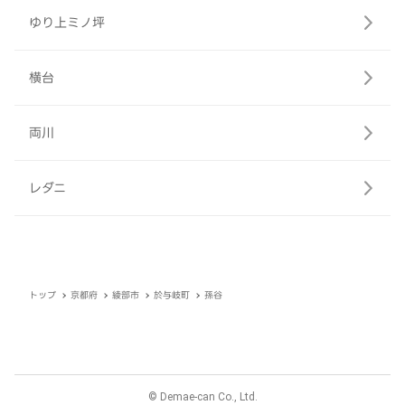
ゆり上ミノ坪
横台
両川
レダニ
トップ
京都府
綾部市
於与岐町
孫谷
© Demae-can Co., Ltd.