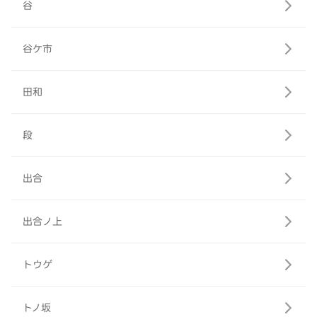
谷
谷ケ市
田和
段
出合
出合ノ上
トウゲ
トノ坂