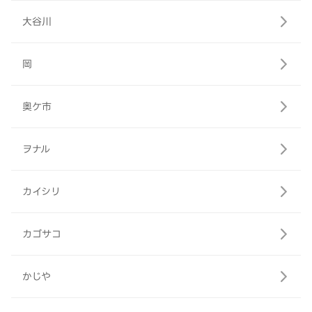
大谷川
岡
奥ケ市
ヲナル
カイシリ
カゴサコ
かじや