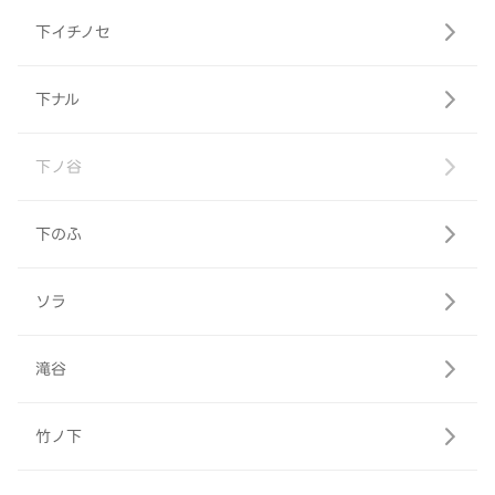
下イチノセ
下ナル
下ノ谷
下のふ
ソラ
滝谷
竹ノ下