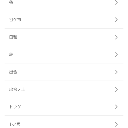
谷
谷ケ市
田和
段
出合
出合ノ上
トウゲ
トノ坂