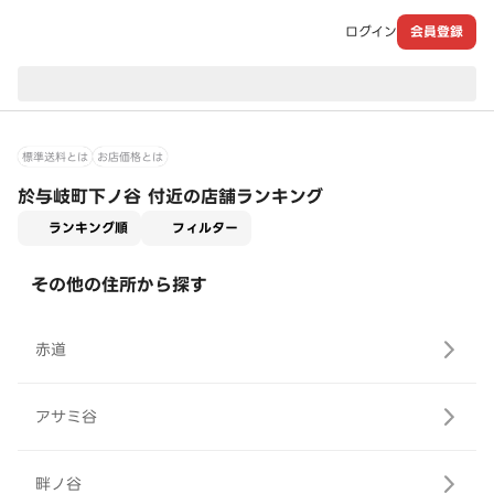
ログイン
会員登録
現在のお届け先：
標準送料とは
お店価格とは
於与岐町下ノ谷 付近の店舗ランキング
適用なし
ランキング順
フィルター
その他の住所から探す
赤道
アサミ谷
畔ノ谷