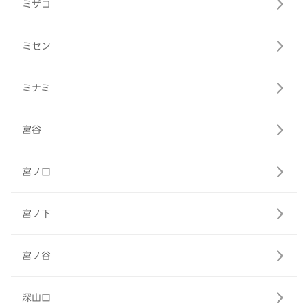
ミザコ
ミセン
ミナミ
宮谷
宮ノ口
宮ノ下
宮ノ谷
深山口