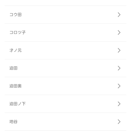
コウ田
コロツ子
才ノ元
迫田
迫田奥
迫田ノ下
地谷