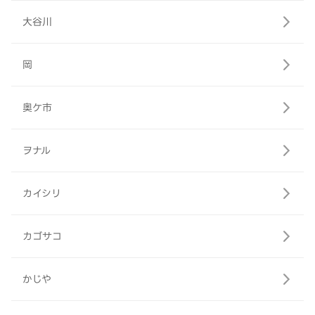
大谷川
岡
奥ケ市
ヲナル
カイシリ
カゴサコ
かじや