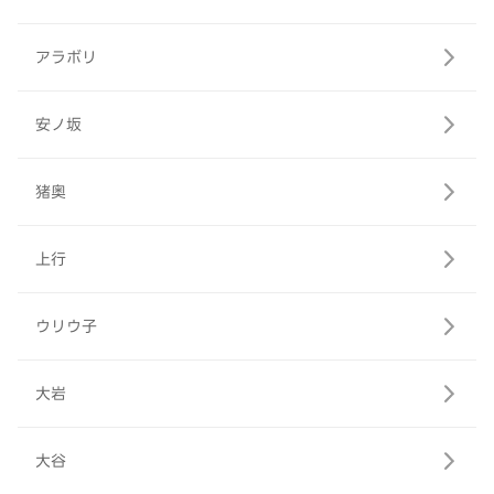
アラボリ
安ノ坂
猪奥
上行
ウリウ子
大岩
大谷