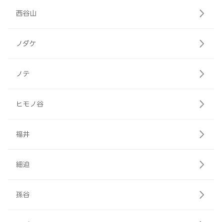
西谷山
ノダケ
ノテ
ヒモノ谷
福井
細迫
孫谷