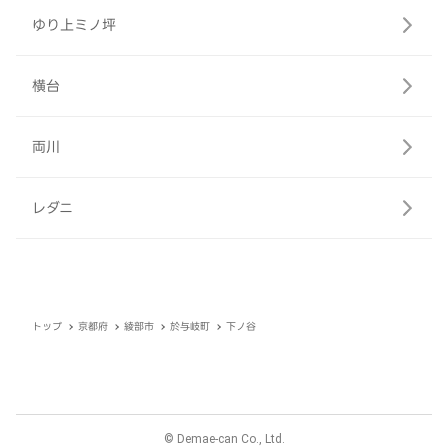
ゆり上ミノ坪
横台
両川
レダニ
トップ
京都府
綾部市
於与岐町
下ノ谷
© Demae-can Co., Ltd.