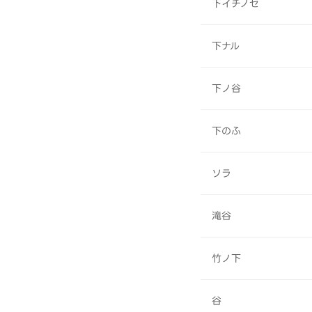
下イチノセ
下ナル
下ノ谷
下のふ
ソラ
滝谷
竹ノ下
谷