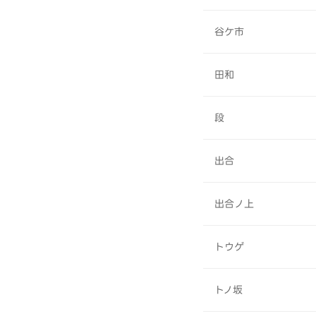
谷ケ市
田和
段
出合
出合ノ上
トウゲ
トノ坂