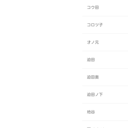
コウ田
コロツ子
才ノ元
迫田
迫田奥
迫田ノ下
地谷