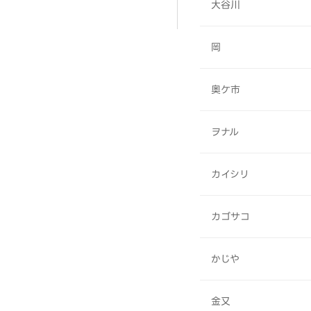
大谷川
岡
奥ケ市
ヲナル
カイシリ
カゴサコ
かじや
金又