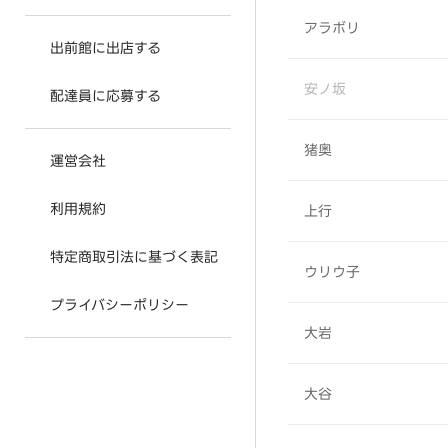
アラボリ
出前館に出店する
安ノ坂
配達員に応募する
猪奥
運営会社
利用規約
上行
特定商取引法に基づく表記
ウリウ子
プライバシーポリシー
大岩
大谷