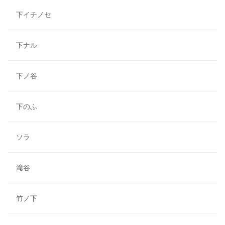
下イチノセ
下ナル
下ノ谷
下のふ
ソラ
滝谷
竹ノ下