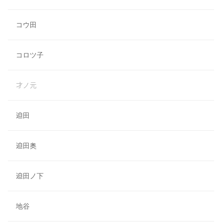
コウ田
コロツ子
才ノ元
迫田
迫田奥
迫田ノ下
地谷