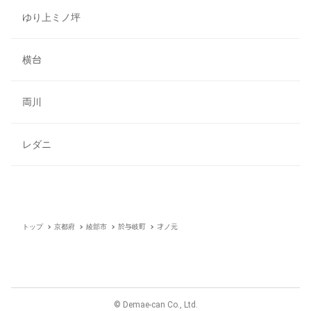
ゆり上ミノ坪
横台
両川
レダニ
トップ
京都府
綾部市
於与岐町
才ノ元
© Demae-can Co., Ltd.