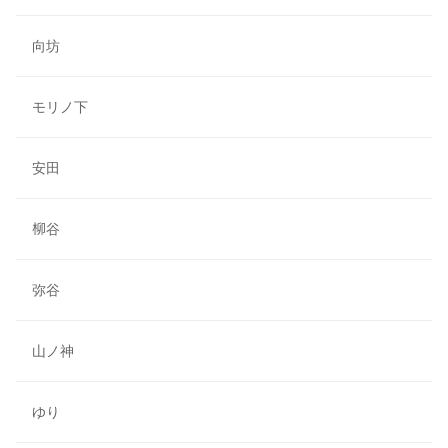
向坊
モリノ下
安田
柳谷
弥谷
山ノ神
ゆり