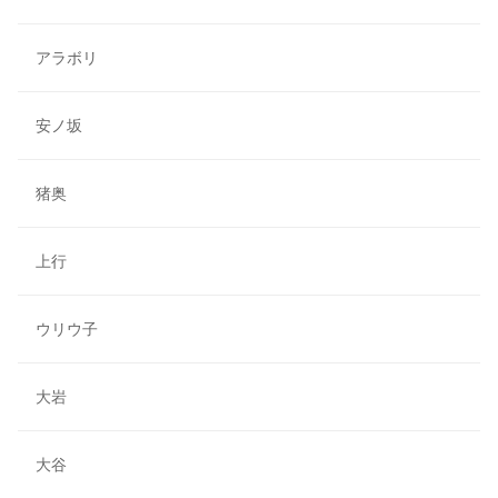
アラボリ
安ノ坂
猪奥
上行
ウリウ子
大岩
大谷