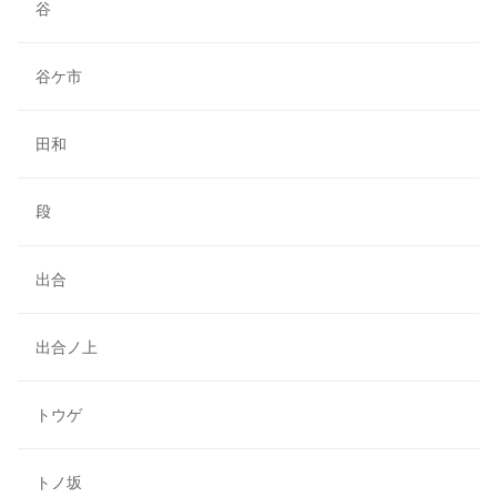
谷
谷ケ市
田和
段
出合
出合ノ上
トウゲ
トノ坂