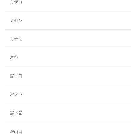
ミザコ
ミセン
ミナミ
宮谷
宮ノ口
宮ノ下
宮ノ谷
深山口