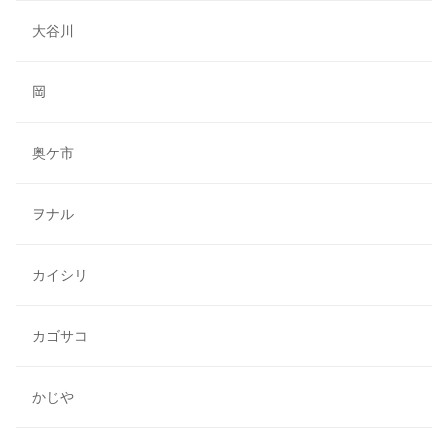
大谷川
岡
奥ケ市
ヲナル
カイシリ
カゴサコ
かじや