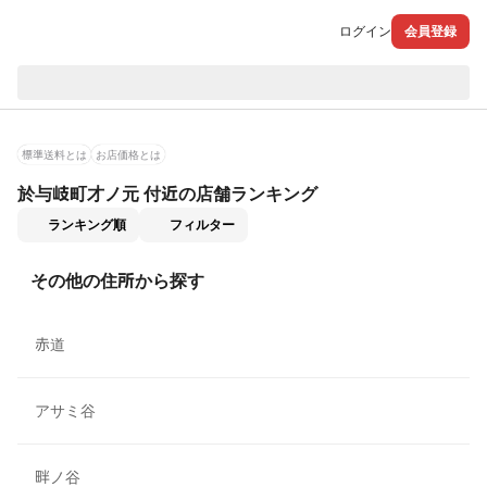
ログイン
会員登録
現在のお届け先：
標準送料とは
お店価格とは
於与岐町才ノ元 付近の店舗ランキング
適用なし
ランキング順
フィルター
その他の住所から探す
赤道
アサミ谷
畔ノ谷