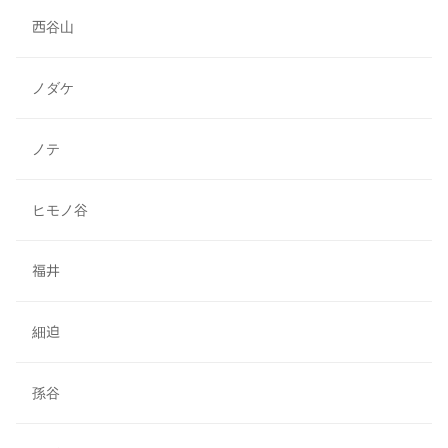
西谷山
ノダケ
ノテ
ヒモノ谷
福井
細迫
孫谷