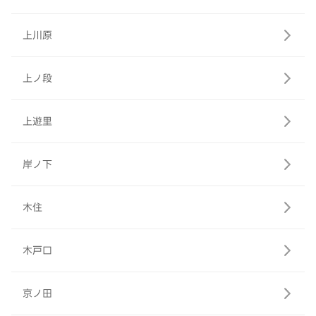
上川原
上ノ段
上遊里
岸ノ下
木住
木戸口
京ノ田