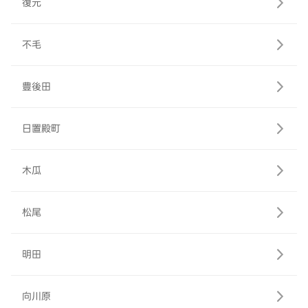
復元
不毛
豊後田
日置殿町
木瓜
松尾
明田
向川原