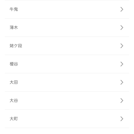
牛鬼
薄木
姥ケ段
榎谷
大田
大谷
大町