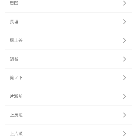
奥凹
長垣
尾上谷
鏡谷
筧ノ下
片瀬前
上長垣
上片瀬