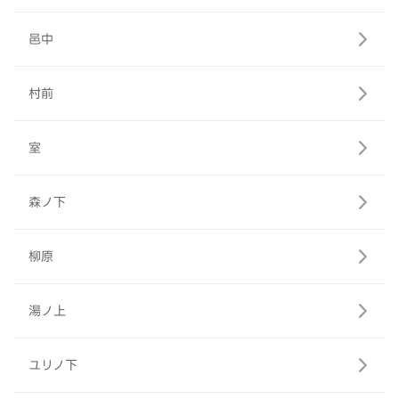
邑中
村前
室
森ノ下
柳原
湯ノ上
ユリノ下