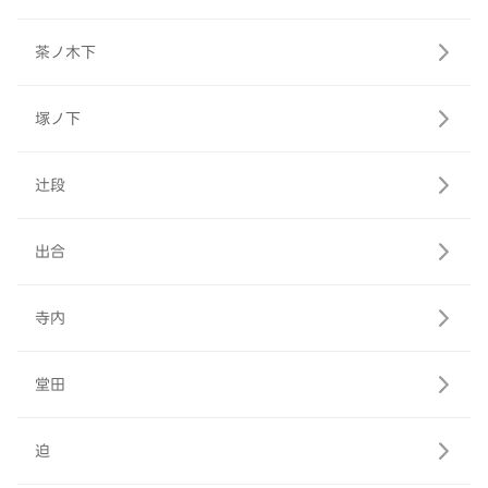
茶ノ木下
塚ノ下
辻段
出合
寺内
堂田
迫