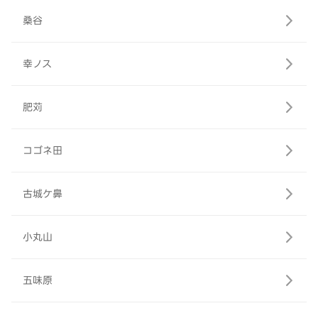
桑谷
幸ノス
肥苅
コゴネ田
古城ケ鼻
小丸山
五味原