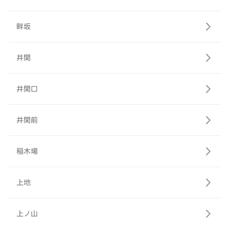
畔坂
井関
井関口
井関前
稲木場
上地
上ノ山