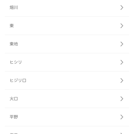
畑川
東
東地
ヒシリ
ヒジリ口
火口
平野