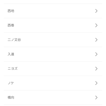
西地
西巻
二ノ又谷
入道
ニヨズ
ノケ
橋向