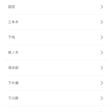
皿田
三本木
下地
柴ノ木
清水前
下片瀬
下川原