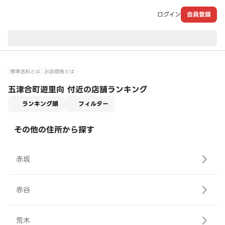
ログイン
会員登録
現在のお届け先：
標準送料とは
お店価格とは
五津合町遊里向 付近の店舗ランキング
適用なし
ランキング順
フィルター
その他の住所から探す
赤坂
赤谷
荒木