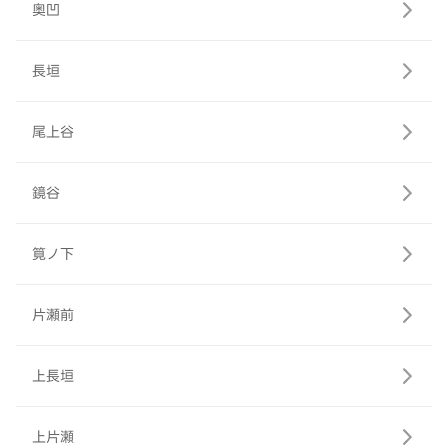
奥凹
長垣
尾上谷
鏡谷
筧ノ下
片瀬前
上長垣
上片瀬