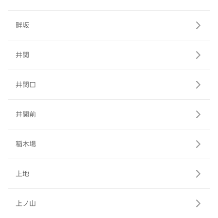
畔坂
井関
井関口
井関前
稲木場
上地
上ノ山