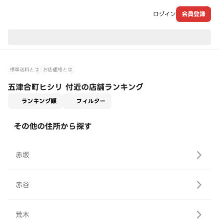
ログイン
会員登録
現在のお届け先：
標準送料とは
お店価格とは
五津合町ヒシリ 付近の店舗ランキング
適用なし
ランキング順
フィルター
その他の住所から探す
赤坂
赤谷
荒木