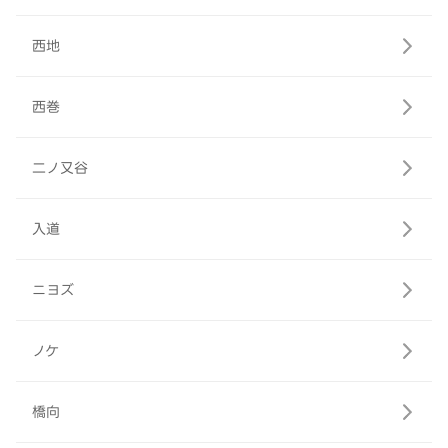
西地
西巻
二ノ又谷
入道
ニヨズ
ノケ
橋向