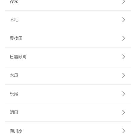
復元
不毛
豊後田
日置殿町
木瓜
松尾
明田
向川原