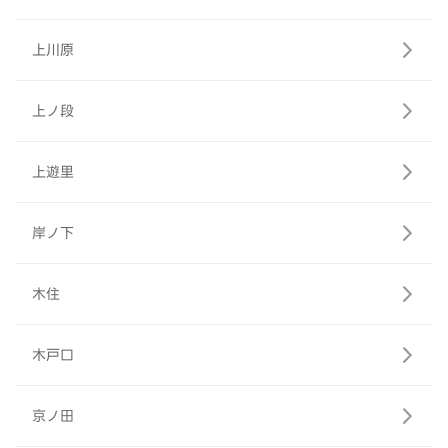
上川原
上ノ段
上遊里
岸ノ下
木住
木戸口
京ノ田