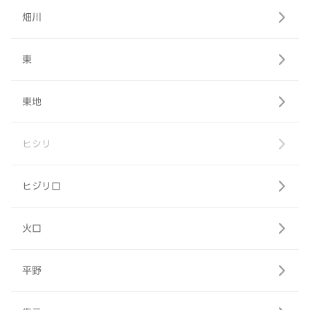
畑川
東
東地
ヒシリ
ヒジリ口
火口
平野