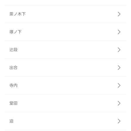
茶ノ木下
塚ノ下
辻段
出合
寺内
堂田
迫