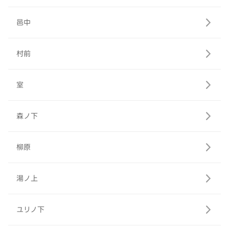
邑中
村前
室
森ノ下
柳原
湯ノ上
ユリノ下