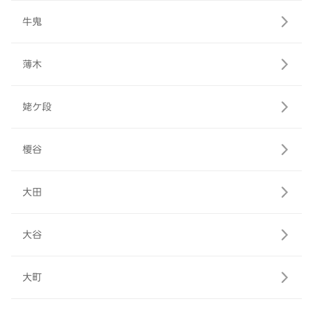
牛鬼
薄木
姥ケ段
榎谷
大田
大谷
大町