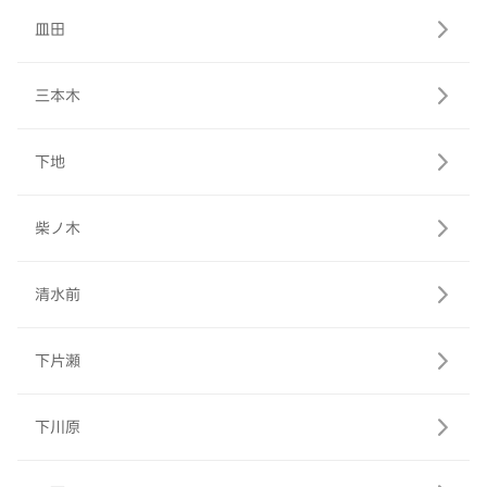
皿田
三本木
下地
柴ノ木
清水前
下片瀬
下川原