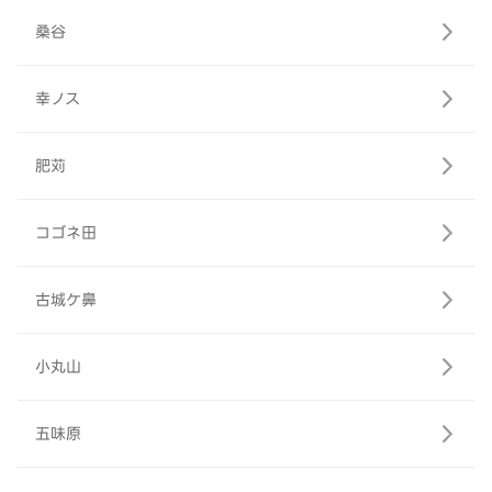
桑谷
幸ノス
肥苅
コゴネ田
古城ケ鼻
小丸山
五味原