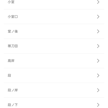
小室
小室口
堂ノ後
帯刀田
高岸
段
段ノ岸
段ノ下