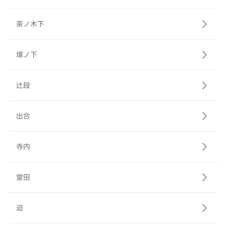
茶ノ木下
塚ノ下
辻段
出合
寺内
堂田
迫