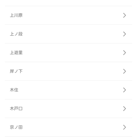
上川原
上ノ段
上遊里
岸ノ下
木住
木戸口
京ノ田