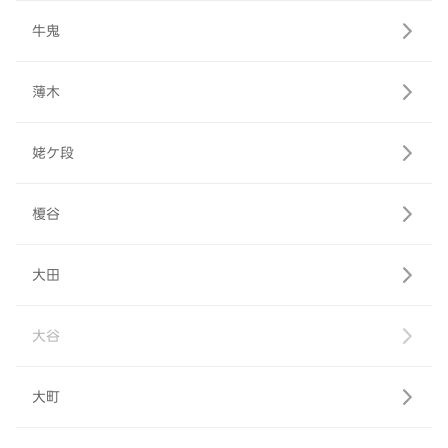
牛鬼
薄木
姥ケ段
榎谷
大田
大谷
大町