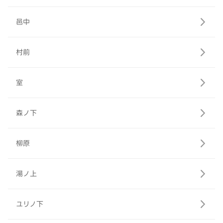
邑中
村前
室
森ノ下
柳原
湯ノ上
ユリノ下