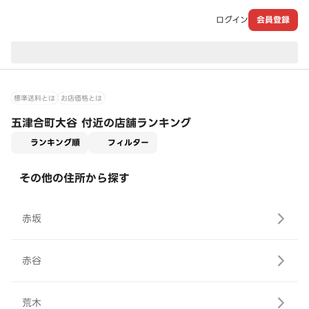
ログイン
会員登録
現在のお届け先：
標準送料とは
お店価格とは
五津合町大谷 付近の店舗ランキング
適用なし
ランキング順
フィルター
その他の住所から探す
赤坂
赤谷
荒木