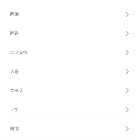
西地
西巻
二ノ又谷
入道
ニヨズ
ノケ
橋向