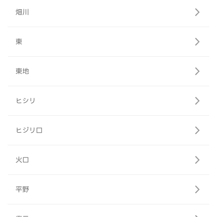
畑川
東
東地
ヒシリ
ヒジリ口
火口
平野