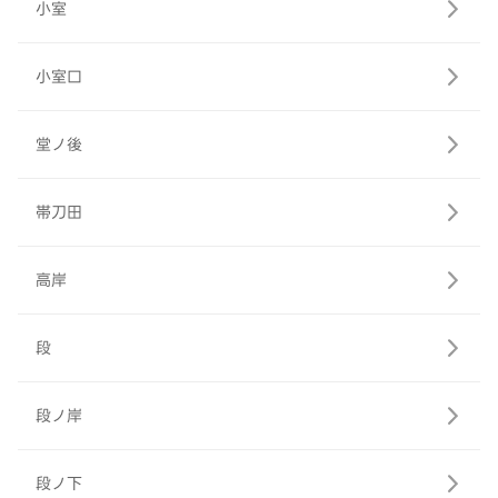
小室
小室口
堂ノ後
帯刀田
高岸
段
段ノ岸
段ノ下