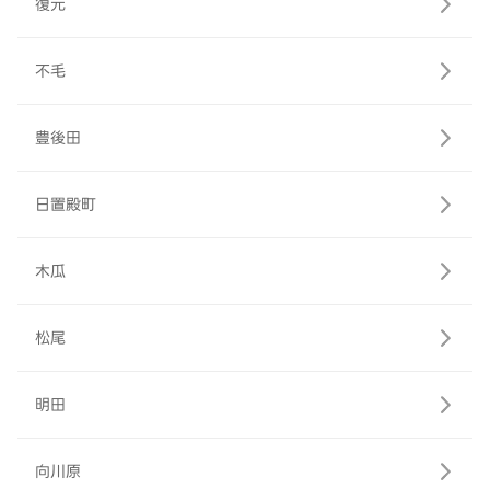
復元
不毛
豊後田
日置殿町
木瓜
松尾
明田
向川原