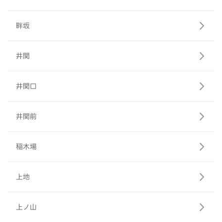
畔坂
井関
井関口
井関前
稲木場
上地
上ノ山