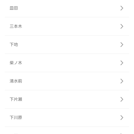
皿田
三本木
下地
柴ノ木
清水前
下片瀬
下川原