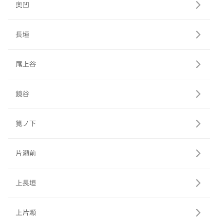
奥凹
長垣
尾上谷
鏡谷
筧ノ下
片瀬前
上長垣
上片瀬