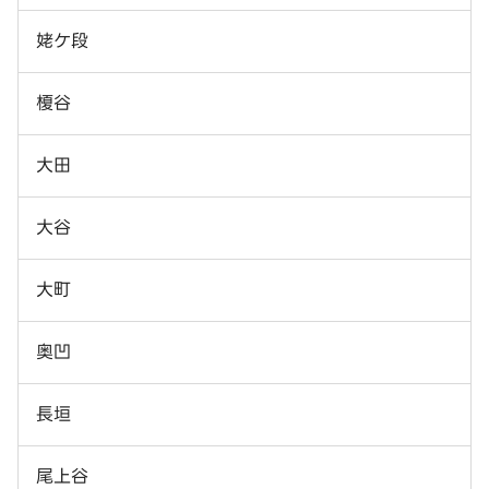
姥ケ段
榎谷
大田
大谷
大町
奥凹
長垣
尾上谷