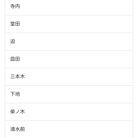
寺内
堂田
迫
皿田
三本木
下地
柴ノ木
清水前