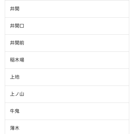
井関
井関口
井関前
稲木場
上地
上ノ山
牛鬼
薄木