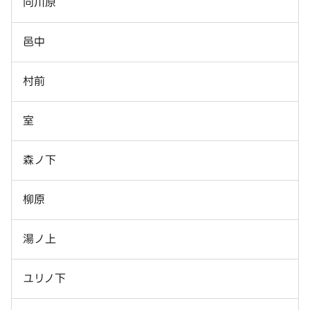
向川原
邑中
村前
室
森ノ下
柳原
湯ノ上
ユリノ下