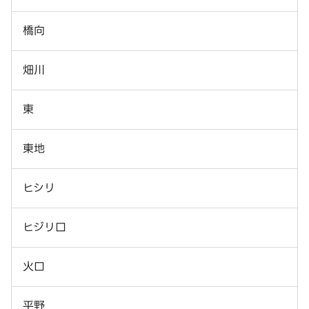
橋向
畑川
東
東地
ヒシリ
ヒジリ口
火口
平野