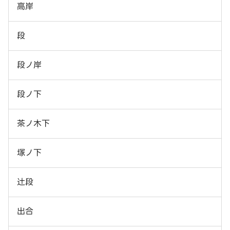
高岸
段
段ノ岸
段ノ下
茶ノ木下
塚ノ下
辻段
出合