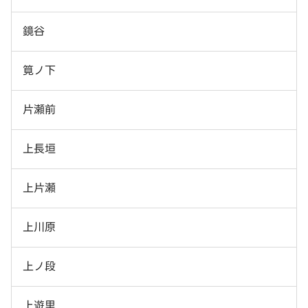
鏡谷
筧ノ下
片瀬前
上長垣
上片瀬
上川原
上ノ段
上遊里