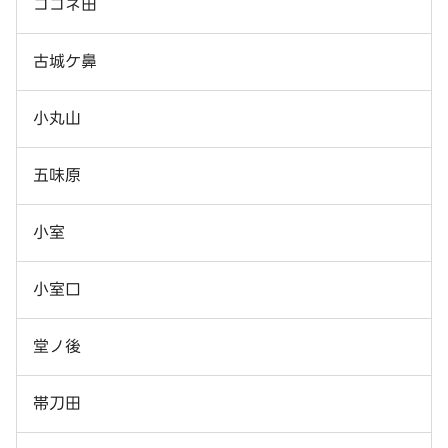
コゴネ田
古城ケ鼻
小丸山
五味原
小室
小室口
堂ノ後
帯刀田