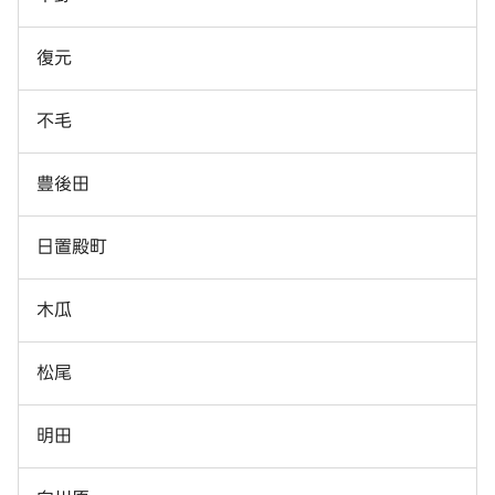
復元
不毛
豊後田
日置殿町
木瓜
松尾
明田