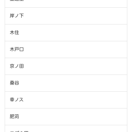
岸ノ下
木住
木戸口
京ノ田
桑谷
幸ノス
肥苅