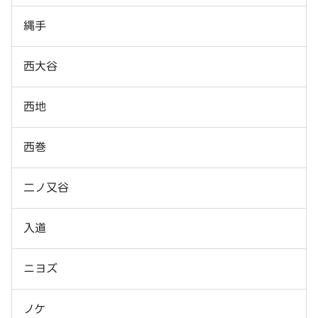
縄手
西大谷
西地
西巻
二ノ又谷
入道
ニヨズ
ノケ