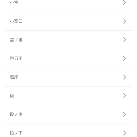
小室
小室口
堂ノ後
帯刀田
高岸
段
段ノ岸
段ノ下