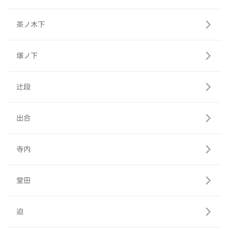
茶ノ木下
塚ノ下
辻段
出合
寺内
堂田
迫