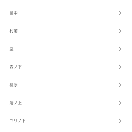
邑中
村前
室
森ノ下
柳原
湯ノ上
ユリノ下