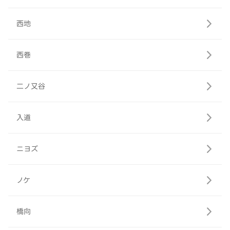
西地
西巻
二ノ又谷
入道
ニヨズ
ノケ
橋向