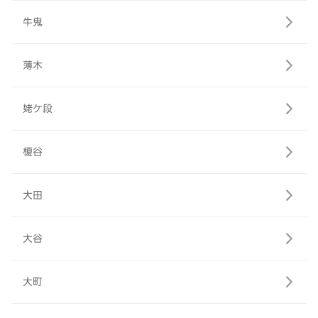
牛鬼
薄木
姥ケ段
榎谷
大田
大谷
大町