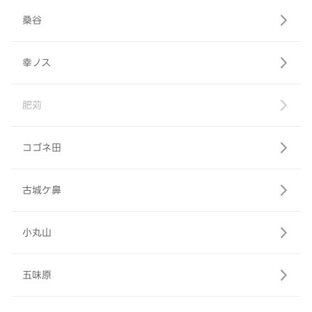
桑谷
幸ノス
肥苅
コゴネ田
古城ケ鼻
小丸山
五味原