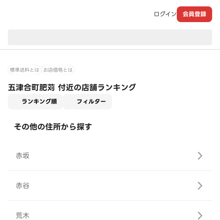
ログイン
会員登録
現在のお届け先：
標準送料とは
お店価格とは
五津合町肥苅 付近の店舗ランキング
適用なし
ランキング順
フィルター
その他の住所から探す
赤坂
赤谷
荒木