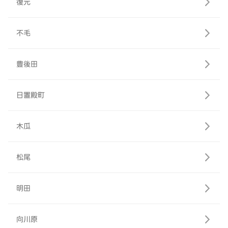
復元
不毛
豊後田
日置殿町
木瓜
松尾
明田
向川原