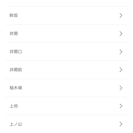
畔坂
井関
井関口
井関前
稲木場
上地
上ノ山