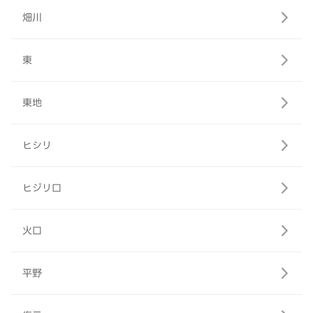
畑川
東
東地
ヒシリ
ヒジリ口
火口
平野