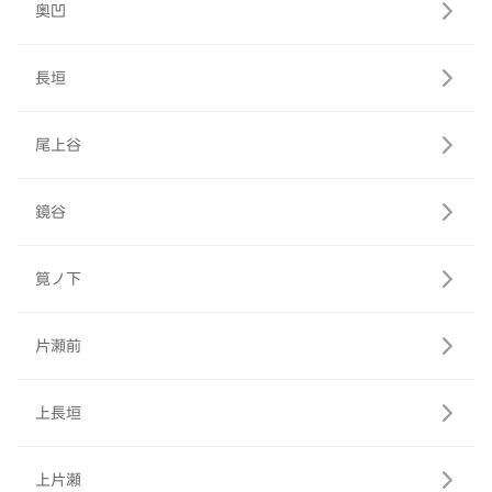
奥凹
長垣
尾上谷
鏡谷
筧ノ下
片瀬前
上長垣
上片瀬