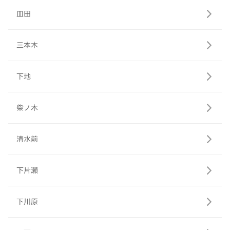
皿田
三本木
下地
柴ノ木
清水前
下片瀬
下川原