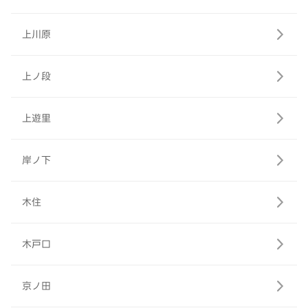
上川原
上ノ段
上遊里
岸ノ下
木住
木戸口
京ノ田