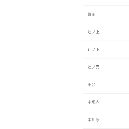
町田
辻ノ上
辻ノ下
辻ノ元
出合
中垣内
中川原