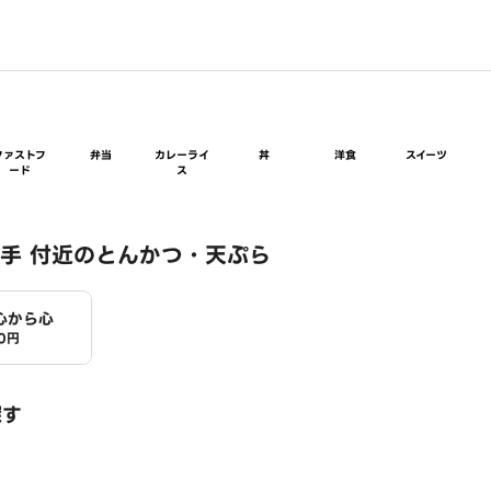
ファストフ
弁当
カレーライ
丼
洋食
スイーツ
ード
ス
手 付近のとんかつ・天ぷら
心から心
0円
探す