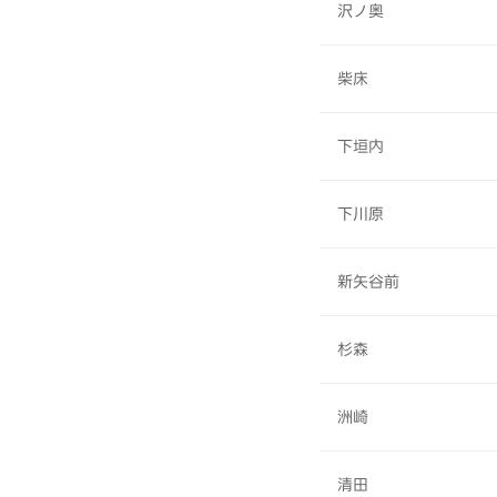
沢ノ奥
柴床
下垣内
下川原
新矢谷前
杉森
洲崎
清田