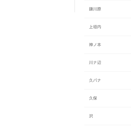
鎌川原
上垣内
神ノ本
川ナ辺
久バナ
久保
沢