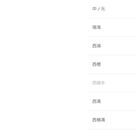
中ノ元
鳴滝
西浦
西櫻
西縄手
西溝
西横溝