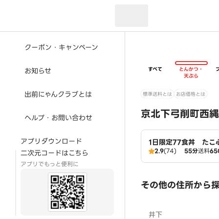
現在のお届け先：
クーポン・キャンペーン
すべて
とんかつ・
お知らせ
天ぷら
出前にゃんクラブとは
標準送料とは
お店価格とは
京北下弓削町西縄
ヘルプ・お問い合わせ
アプリダウンロード
1日限定77食丼 たこ
2.9
(74)
55分
送料
65
二次元コードはこちら
アプリでもっと便利に
その他の住所から
井下