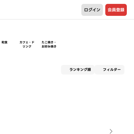
ログイン
会員登録
和食
カフェ・ド
たこ焼き・
リンク
お好み焼き
適用な
ランキング順
フィルター