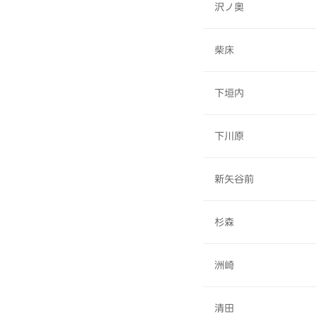
沢ノ奥
柴床
下垣内
下川原
新矢谷前
杉森
洲崎
清田