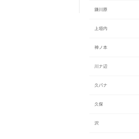
鎌川原
上垣内
神ノ本
川ナ辺
久バナ
久保
沢