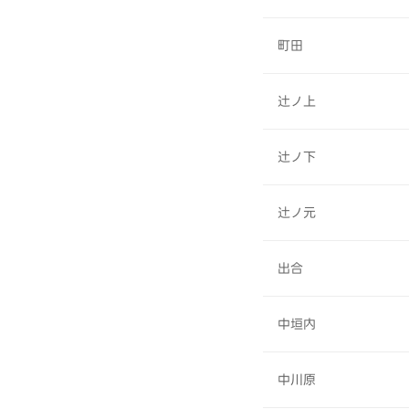
町田
辻ノ上
辻ノ下
辻ノ元
出合
中垣内
中川原