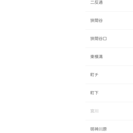
二反通
狭間谷
狭間谷口
東横溝
町チ
町下
宮川
明神川原