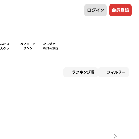
ログイン
会員登録
とんかつ・
カフェ・ド
たこ焼き・
天ぷら
リンク
お好み焼き
適用な
ランキング順
フィルター