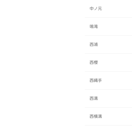
中ノ元
鳴滝
西浦
西櫻
西縄手
西溝
西横溝