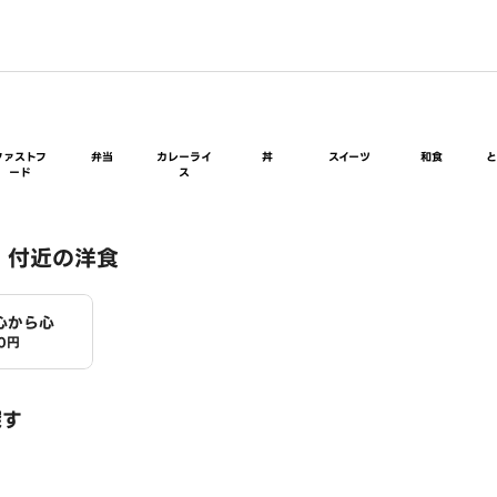
ファストフ
弁当
カレーライ
丼
スイーツ
和食
ード
ス
 付近の洋食
心から心
0円
探す