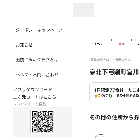
現在のお届け先：
クーポン・キャンペーン
すべて
洋食
お知らせ
出前にゃんクラブとは
標準送料とは
お店価格とは
京北下弓削町宮川
ヘルプ・お問い合わせ
アプリダウンロード
1日限定77食丼 たこ
2.9
(74)
55分
送料
65
二次元コードはこちら
アプリでもっと便利に
その他の住所から
井下