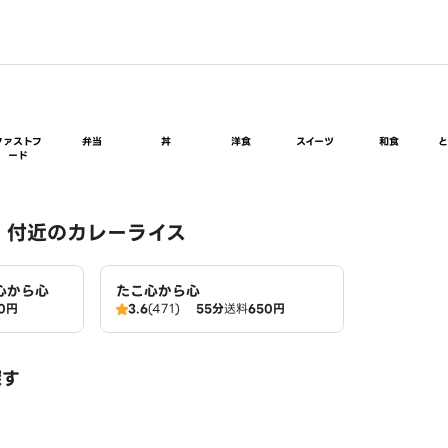
ファストフ
弁当
丼
洋食
スイーツ
和食
ード
 付近のカレーライス
心から心
たこ心から心
0円
3.6
(471)
55分
送料
650円
探す