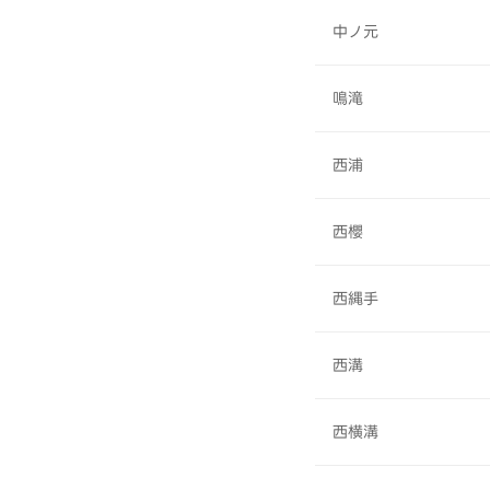
中ノ元
鳴滝
西浦
西櫻
西縄手
西溝
西横溝