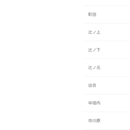
町田
辻ノ上
辻ノ下
辻ノ元
出合
中垣内
中川原