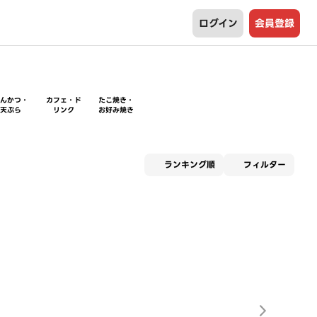
ログイン
会員登録
とんかつ・
カフェ・ド
たこ焼き・
天ぷら
リンク
お好み焼き
適用な
ランキング順
フィルター