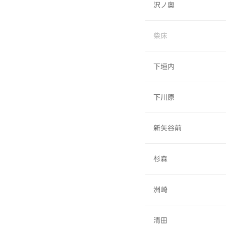
沢ノ奥
柴床
下垣内
下川原
新矢谷前
杉森
洲崎
清田