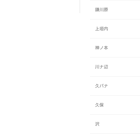
鎌川原
上垣内
神ノ本
川ナ辺
久バナ
久保
沢