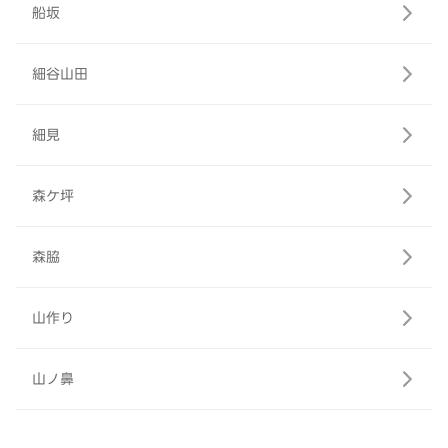
船坂
細谷山田
細見
森ケ坪
森脇
山作り
山ノ鼻