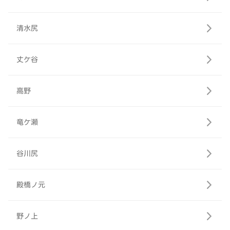
清水尻
丈ケ谷
高野
竜ケ瀬
谷川尻
殿橋ノ元
野ノ上