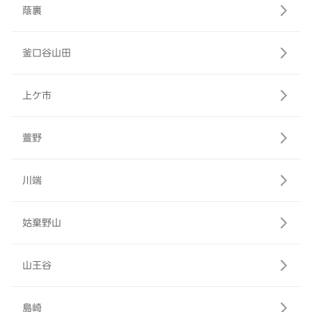
蔭裏
釜口谷山田
上ケ市
萱野
川端
姑棄野山
山王谷
島崎