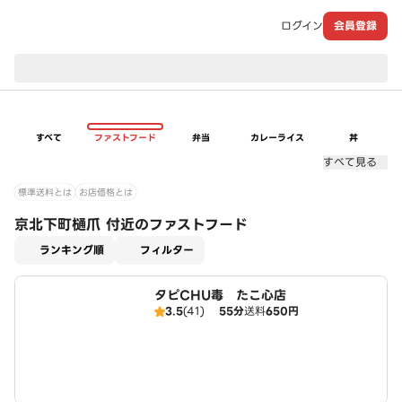
ログイン
会員登録
現在のお届け先：
すべて
ファストフード
弁当
カレーライス
丼
すべて見る
標準送料とは
お店価格とは
京北下町樋爪 付近のファストフード
適用なし
ランキング順
フィルター
タピCHU毒 たこ心店
3.5
(41)
55分
送料
650円