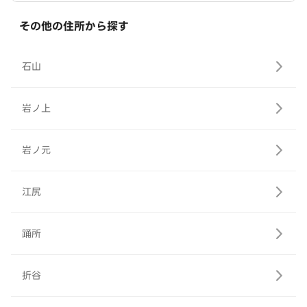
その他の住所から探す
石山
岩ノ上
岩ノ元
江尻
踊所
折谷