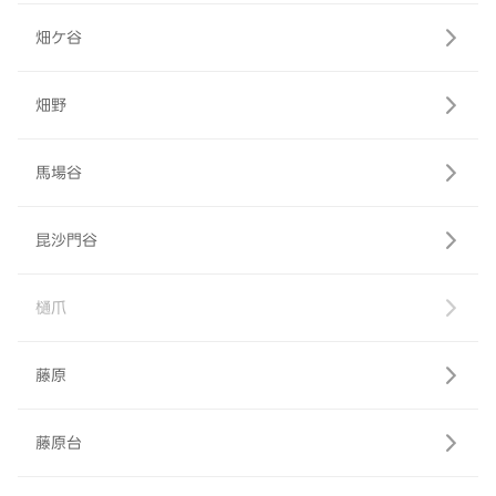
畑ケ谷
畑野
馬場谷
昆沙門谷
樋爪
藤原
藤原台