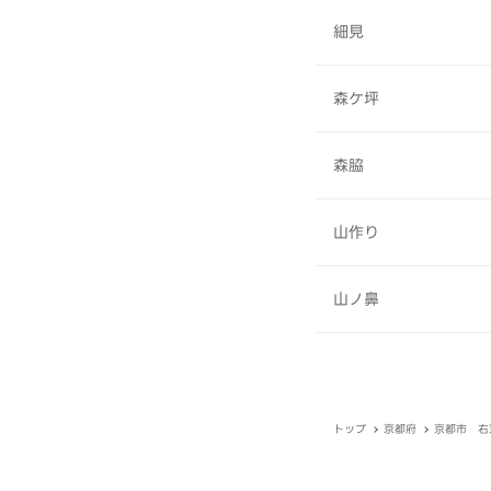
細見
森ケ坪
森脇
山作り
山ノ鼻
トップ
京都府
京都市 右