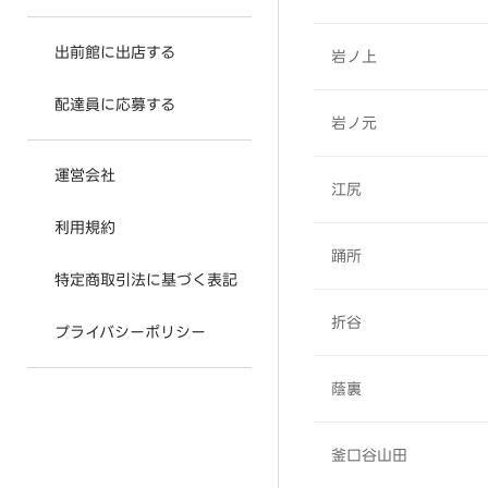
出前館に出店する
岩ノ上
配達員に応募する
岩ノ元
運営会社
江尻
利用規約
踊所
特定商取引法に基づく表記
折谷
プライバシーポリシー
蔭裏
釜口谷山田