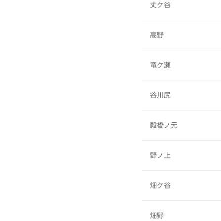
丈ケ谷
高野
竜ケ瀬
谷川尻
殿橋ノ元
野ノ上
畑ケ谷
畑野