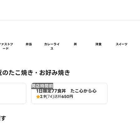
ファストフ
弁当
カレーライ
丼
洋食
スイーツ
ード
ス
近のたこ焼き・お好み焼き
開店時間前
1日限定77食丼 たこ心から心
2.9
(74)
送料
650円
探す