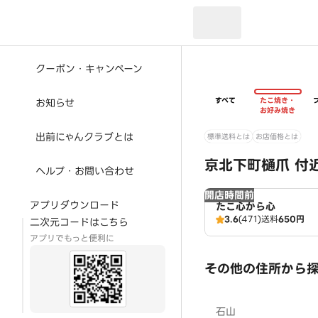
現在のお届け先：
クーポン・キャンペーン
すべて
たこ焼き・
お知らせ
お好み焼き
出前にゃんクラブとは
標準送料とは
お店価格とは
京北下町樋爪 付
ヘルプ・お問い合わせ
開店時間前
アプリダウンロード
たこ心から心
3.6
(471)
送料
650円
二次元コードはこちら
アプリでもっと便利に
その他の住所から
石山