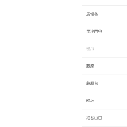
馬場谷
昆沙門谷
樋爪
藤原
藤原台
船坂
細谷山田