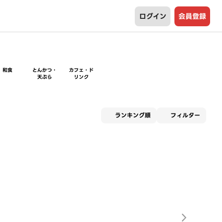
ログイン
会員登録
和食
とんかつ・
カフェ・ド
天ぷら
リンク
適用な
ランキング順
フィルター