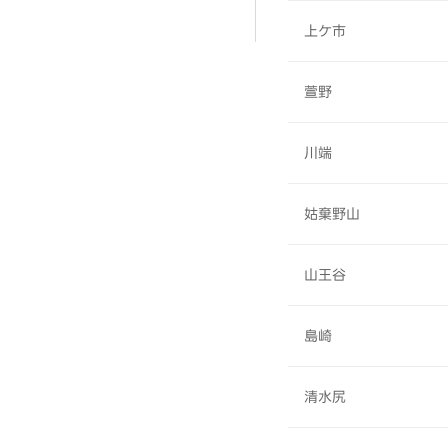
上ケ市
萱野
川端
姑棄野山
山王谷
島崎
清水尻