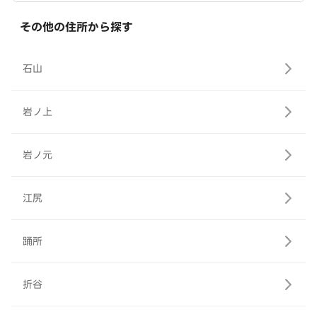
その他の住所から探す
石山
岩ノ上
岩ノ元
江尻
踊所
折谷