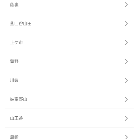
蔭裏
釜口谷山田
上ケ市
萱野
川端
姑棄野山
山王谷
島崎