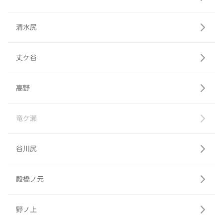
清水尻
丈ケ谷
高野
竜ケ瀬
谷川尻
殿橋ノ元
野ノ上