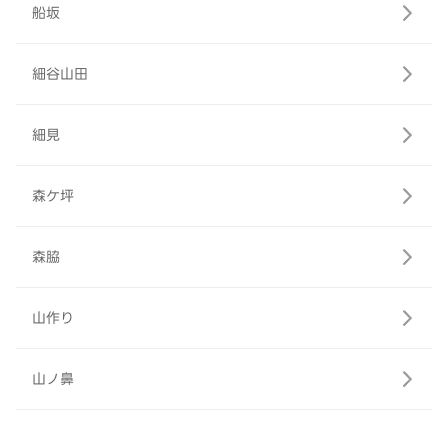
船坂
細谷山田
細見
森ケ坪
森脇
山作り
山ノ鼻