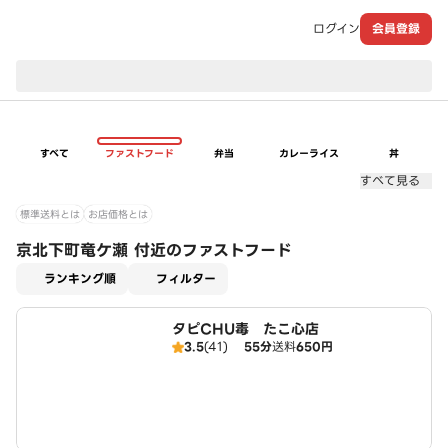
ログイン
会員登録
現在のお届け先：
すべて
ファストフード
弁当
カレーライス
丼
すべて見る
標準送料とは
お店価格とは
京北下町竜ケ瀬 付近のファストフード
適用なし
ランキング順
フィルター
タピCHU毒 たこ心店
3.5
(41)
55分
送料
650円