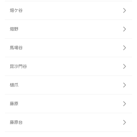
畑ケ谷
畑野
馬場谷
昆沙門谷
樋爪
藤原
藤原台