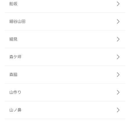
船坂
細谷山田
細見
森ケ坪
森脇
山作り
山ノ鼻