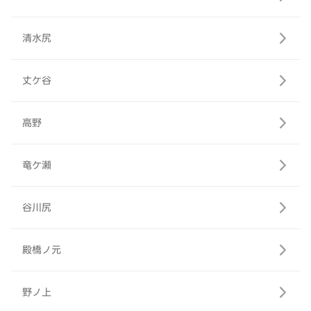
清水尻
丈ケ谷
高野
竜ケ瀬
谷川尻
殿橋ノ元
野ノ上