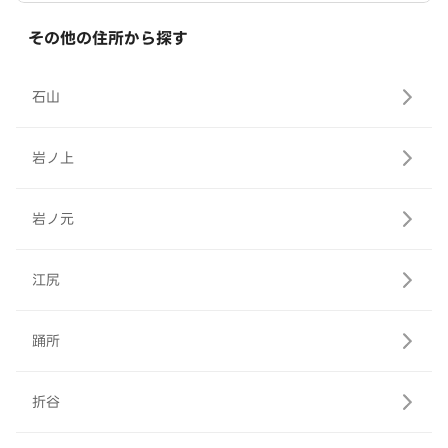
その他の住所から探す
石山
岩ノ上
岩ノ元
江尻
踊所
折谷