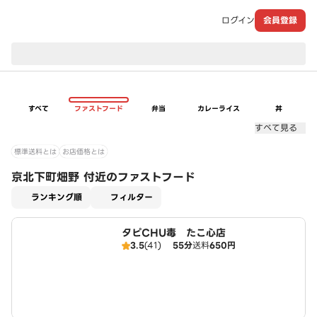
ログイン
会員登録
現在のお届け先：
すべて
ファストフード
弁当
カレーライス
丼
すべて見る
標準送料とは
お店価格とは
京北下町畑野 付近のファストフード
適用なし
ランキング順
フィルター
タピCHU毒 たこ心店
3.5
(41)
55分
送料
650円