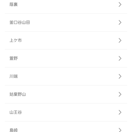
蔭裏
釜口谷山田
上ケ市
萱野
川端
姑棄野山
山王谷
島崎