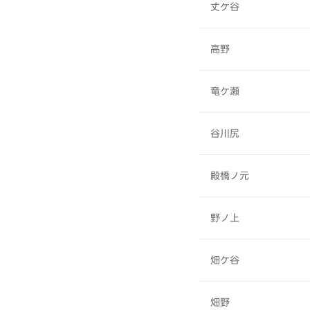
丈ケ谷
高野
竜ケ瀬
谷川尻
殿橋ノ元
野ノ上
畑ケ谷
畑野