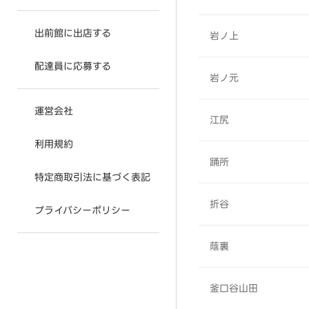
出前館に出店する
岩ノ上
配達員に応募する
岩ノ元
運営会社
江尻
利用規約
踊所
特定商取引法に基づく表記
折谷
プライバシーポリシー
蔭裏
釜口谷山田