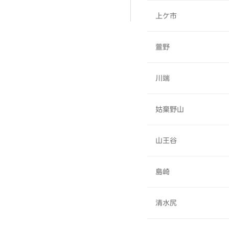
上ケ市
萱野
川端
姑棄野山
山王谷
島崎
清水尻