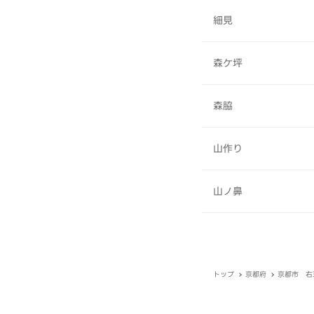
細見
森ケ坪
森脇
山作り
山ノ鼻
トップ
京都府
京都市 右