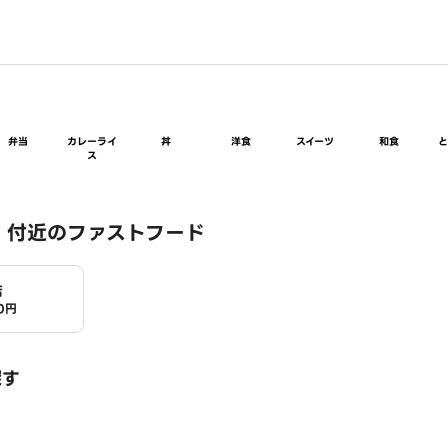
弁当
カレーライ
丼
洋食
スイーツ
和食
ス
 付近のファストフード
店
0円
探す