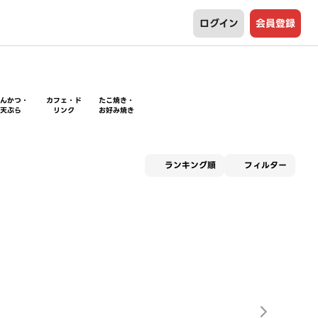
ログイン
会員登録
とんかつ・
カフェ・ド
たこ焼き・
天ぷら
リンク
お好み焼き
適用な
ランキング順
フィルター