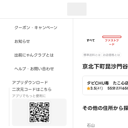
現在のお届け先：
クーポン・キャンペーン
すべて
ファストフ
お知らせ
ード
出前にゃんクラブとは
標準送料とは
お店価格とは
京北下町昆沙門谷
ヘルプ・お問い合わせ
アプリダウンロード
タピCHU毒 たこ心
3.5
(41)
55分
送料
65
二次元コードはこちら
アプリでもっと便利に
その他の住所から
石山