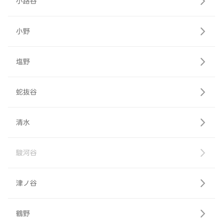
小路谷
小野
塩野
蛇抜谷
清水
駿河谷
津ノ谷
鶴野