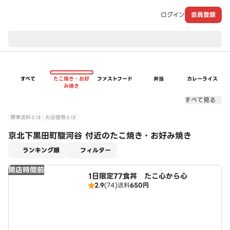
ログイン
会員登録
現在のお届け先：
すべて
たこ焼き・お好
ファストフード
弁当
カレーライス
み焼き
すべて見る
標準送料とは
お店価格とは
京北下黒田町駿河谷 付近のたこ焼き・お好み焼き
適用なし
ランキング順
フィルター
開店時間前
1日限定77食丼 たこ心から心
2.9
(74)
送料
650円