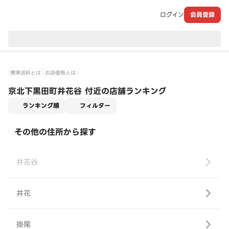
ログイン
会員登録
現在のお届け先：
標準送料とは
お店価格とは
京北下黒田町井花谷 付近の店舗ランキング
適用なし
ランキング順
フィルター
その他の住所から探す
井花谷
井花
掛尾