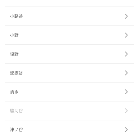
小路谷
小野
塩野
蛇抜谷
清水
駿河谷
津ノ谷