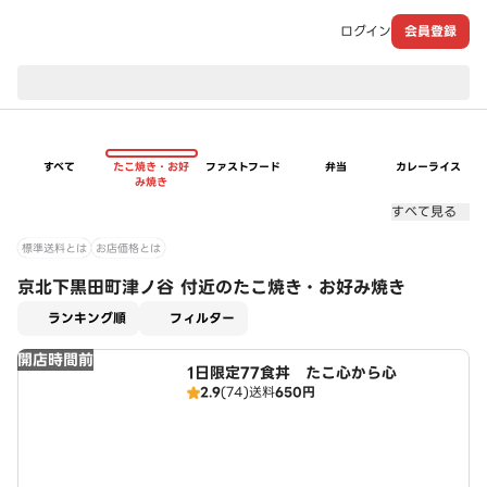
ログイン
会員登録
現在のお届け先：
すべて
たこ焼き・お好
ファストフード
弁当
カレーライス
み焼き
すべて見る
標準送料とは
お店価格とは
京北下黒田町津ノ谷 付近のたこ焼き・お好み焼き
適用なし
ランキング順
フィルター
開店時間前
1日限定77食丼 たこ心から心
2.9
(74)
送料
650円