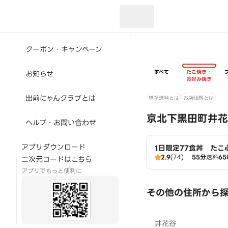
現在のお届け先：
クーポン・キャンペーン
すべて
たこ焼き・
お知らせ
お好み焼き
出前にゃんクラブとは
標準送料とは
お店価格とは
京北下黒田町井花
ヘルプ・お問い合わせ
アプリダウンロード
1日限定77食丼 たこ
2.9
(74)
55分
送料
65
二次元コードはこちら
アプリでもっと便利に
その他の住所から
井花谷