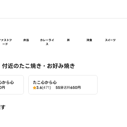
ファストフ
弁当
カレーライ
丼
洋食
スイーツ
ード
ス
 付近のたこ焼き・お好み焼き
心から心
たこ心から心
0円
3.6
(471)
55分
送料
650円
探す