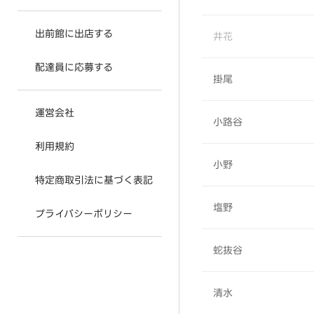
出前館に出店する
井花
配達員に応募する
掛尾
運営会社
小路谷
利用規約
小野
特定商取引法に基づく表記
塩野
プライバシーポリシー
蛇抜谷
清水