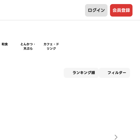
ログイン
会員登録
和食
とんかつ・
カフェ・ド
天ぷら
リンク
適用な
ランキング順
フィルター