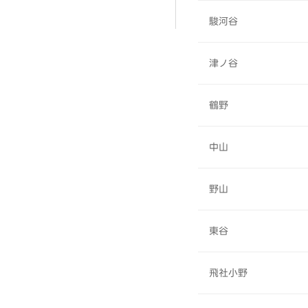
駿河谷
津ノ谷
鶴野
中山
野山
東谷
飛社小野