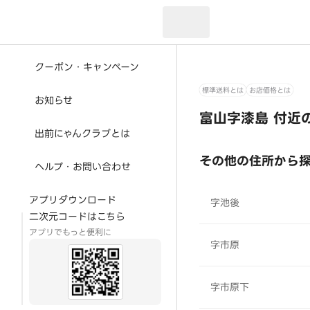
現在のお届け先：
クーポン・キャンペーン
標準送料とは
お店価格とは
お知らせ
富山字漆島 付近
出前にゃんクラブとは
その他の住所から
ヘルプ・お問い合わせ
アプリダウンロード
字池後
二次元コードはこちら
アプリでもっと便利に
字市原
字市原下