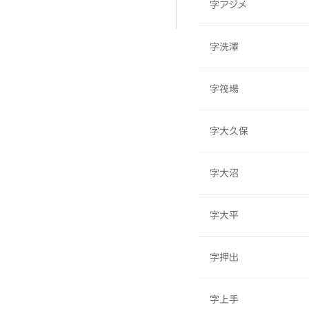
字アジメ
字洗澤
字筏場
字大久保
字大沼
字大平
字押出
字上手