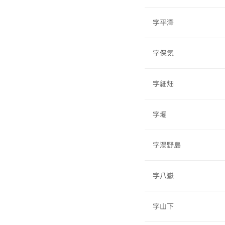
字平澤
字保気
字細畑
字堀
字湯野島
字八嶽
字山下