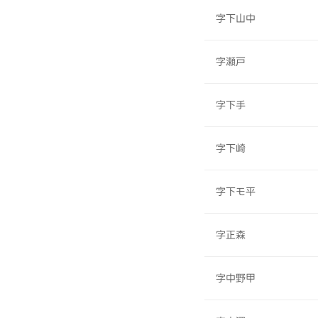
字下山中
字瀬戸
字下手
字下崎
字下モ平
字正森
字中野甲