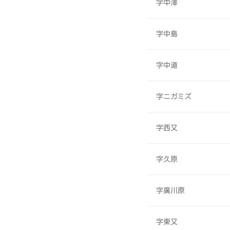
字中澤
字中島
字中道
字ニガミズ
字西又
字久原
字廣川原
字東又