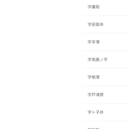
字鷹取
字田氣布
字手澤
字兎鹿ノ平
字栃澤
字戸津原
字ト子井