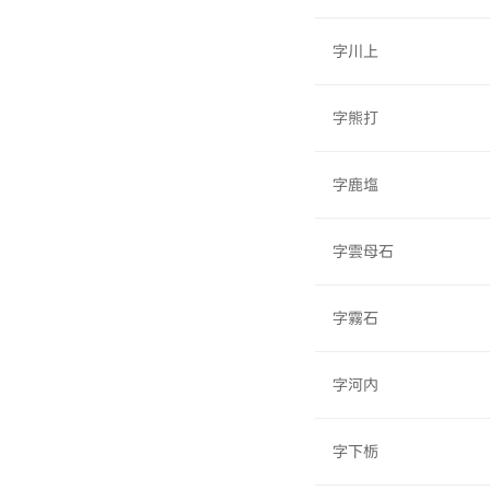
字川上
字熊打
字鹿塩
字雲母石
字霧石
字河内
字下栃