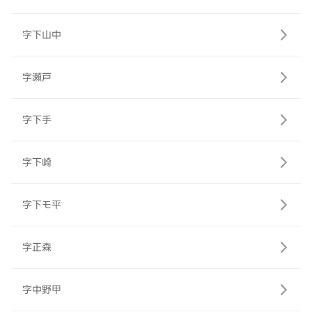
字下山中
字瀬戸
字下手
字下崎
字下モ平
字正森
字中野甲