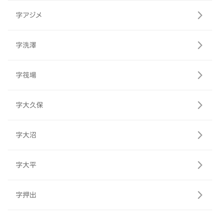
字アジメ
字洗澤
字筏場
字大久保
字大沼
字大平
字押出