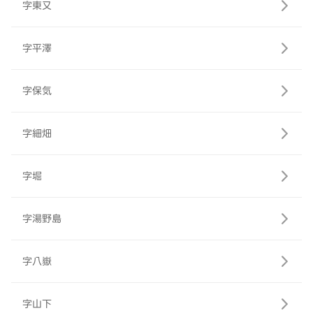
字東又
字平澤
字保気
字細畑
字堀
字湯野島
字八嶽
字山下