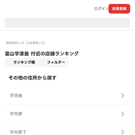
ログイン
会員登録
現在のお届け先：
標準送料とは
お店価格とは
富山字漆島 付近の店舗ランキング
適用なし
ランキング順
フィルター
その他の住所から探す
字池後
字市原
字市原下