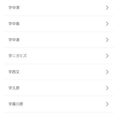
字中澤
字中島
字中道
字ニガミズ
字西又
字久原
字廣川原