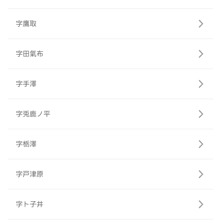
字鷹取
字田氣布
字手澤
字兎鹿ノ平
字栃澤
字戸津原
字ト子井