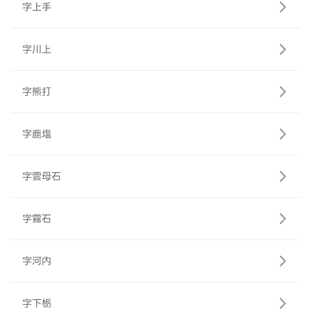
字上手
字川上
字熊打
字鹿塩
字雲母石
字霧石
字河内
字下栃