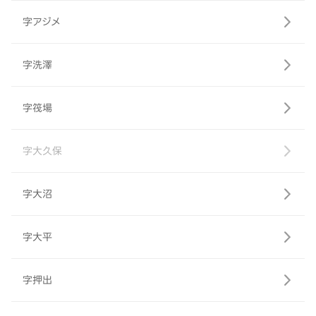
字アジメ
字洗澤
字筏場
字大久保
字大沼
字大平
字押出