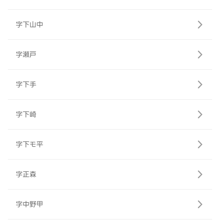
字下山中
字瀬戸
字下手
字下崎
字下モ平
字正森
字中野甲