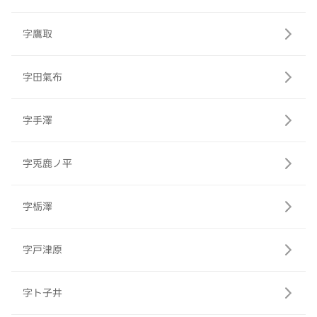
字鷹取
字田氣布
字手澤
字兎鹿ノ平
字栃澤
字戸津原
字ト子井