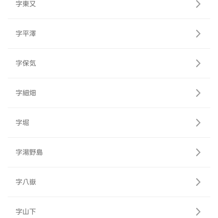
字東又
字平澤
字保気
字細畑
字堀
字湯野島
字八嶽
字山下