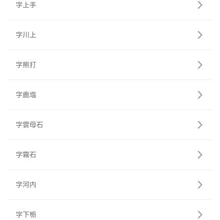
字上手
字川上
字熊打
字鹿塩
字雲母石
字霧石
字河内
字下栃