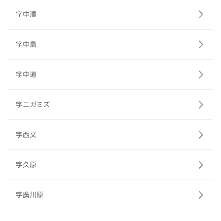
字中澤
字中島
字中道
字ニガミズ
字西又
字久原
字廣川原