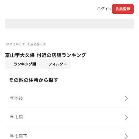
ログイン
会員登録
現在のお届け先：
標準送料とは
お店価格とは
富山字大久保 付近の店舗ランキング
適用なし
ランキング順
フィルター
その他の住所から探す
字池後
字市原
字市原下