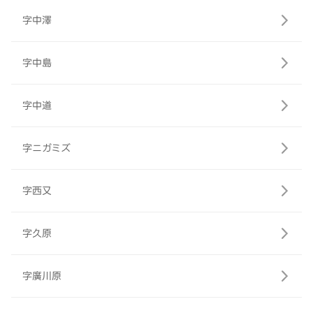
字中澤
字中島
字中道
字ニガミズ
字西又
字久原
字廣川原