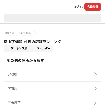
ログイン
会員登録
現在のお届け先：
標準送料とは
お店価格とは
富山字栃澤 付近の店舗ランキング
適用なし
ランキング順
フィルター
その他の住所から探す
字池後
字市原
字市原下