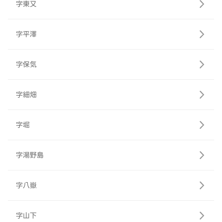
字東又
字平澤
字保気
字細畑
字堀
字湯野島
字八嶽
字山下