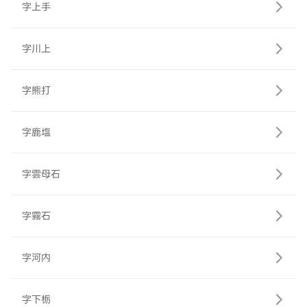
字上手
字川上
字熊打
字鹿塩
字雲母石
字霧石
字河内
字下栃