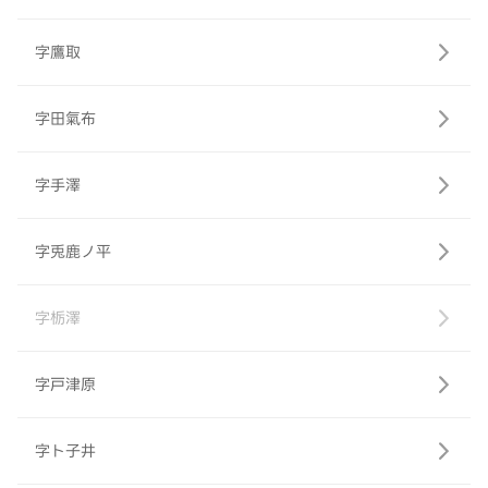
字鷹取
字田氣布
字手澤
字兎鹿ノ平
字栃澤
字戸津原
字ト子井