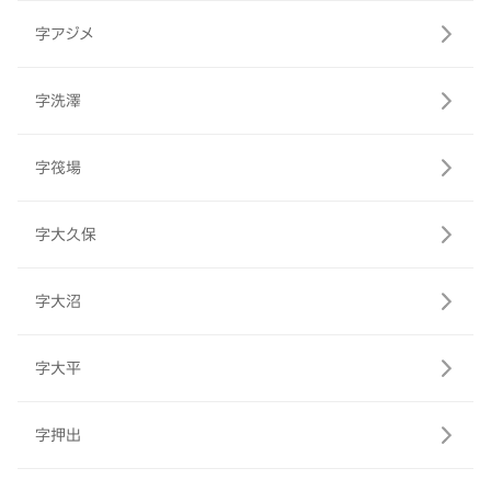
字アジメ
字洗澤
字筏場
字大久保
字大沼
字大平
字押出