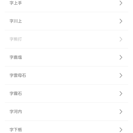
字上手
字川上
字熊打
字鹿塩
字雲母石
字霧石
字河内
字下栃