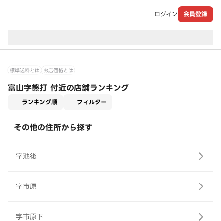
ログイン
会員登録
現在のお届け先：
標準送料とは
お店価格とは
富山字熊打 付近の店舗ランキング
適用なし
ランキング順
フィルター
その他の住所から探す
字池後
字市原
字市原下