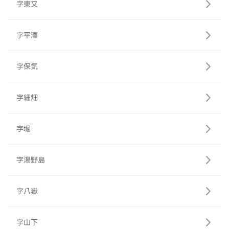
字東又
字平澤
字保気
字細畑
字堀
字湯野島
字八嶽
字山下