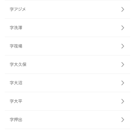
字アジメ
字洗澤
字筏場
字大久保
字大沼
字大平
字押出