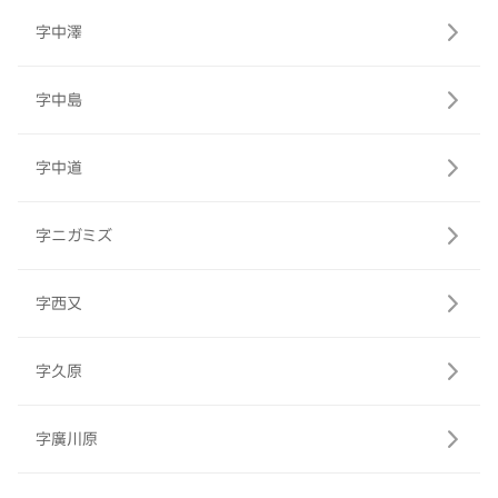
字中澤
字中島
字中道
字ニガミズ
字西又
字久原
字廣川原