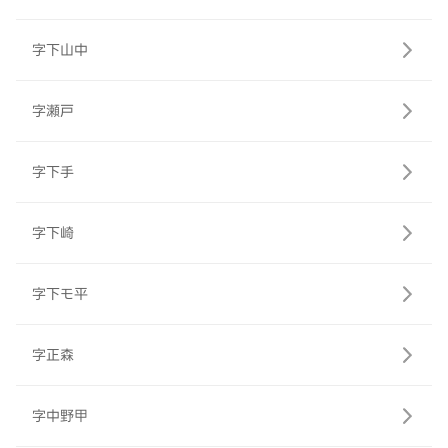
字下山中
字瀬戸
字下手
字下崎
字下モ平
字正森
字中野甲