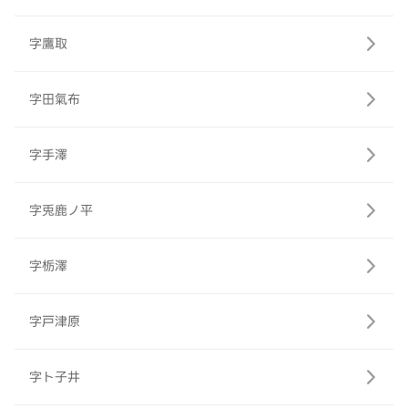
字鷹取
字田氣布
字手澤
字兎鹿ノ平
字栃澤
字戸津原
字ト子井