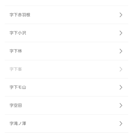
字下赤羽根
字下小沢
字下林
字下峯
字下モ山
字空田
字滝ノ澤