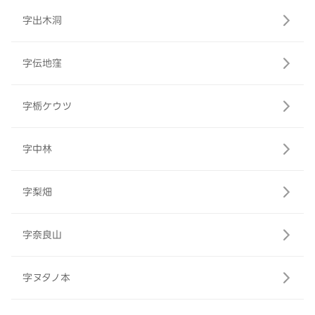
字出木洞
字伝地窪
字栃ケウツ
字中林
字梨畑
字奈良山
字ヌタノ本