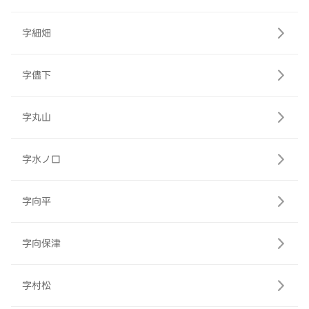
字細畑
字儘下
字丸山
字水ノ口
字向平
字向保津
字村松