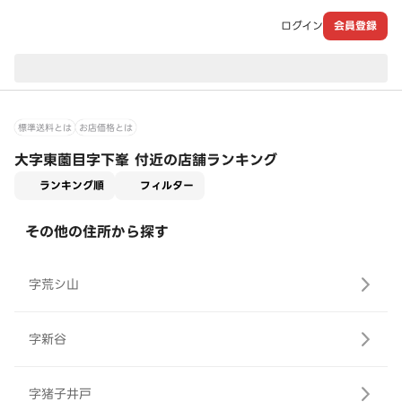
ログイン
会員登録
現在のお届け先：
標準送料とは
お店価格とは
大字東薗目字下峯 付近の店舗ランキング
適用なし
ランキング順
フィルター
その他の住所から探す
字荒シ山
字新谷
字猪子井戸