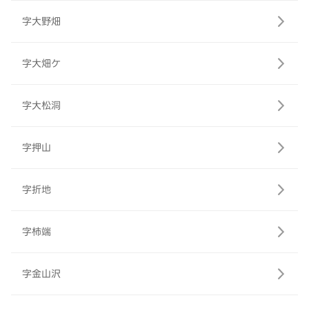
字大野畑
字大畑ケ
字大松洞
字押山
字折地
字柿端
字金山沢