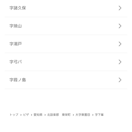
字諸久保
字焼山
字湯戸
字弓バ
字葭ノ島
トップ
ピザ
愛知県
北設楽郡 東栄町
大字東薗目
字下峯