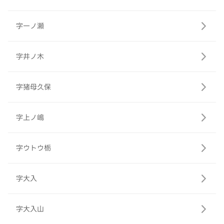
字一ノ瀬
字井ノ木
字猪母久保
字上ノ嶋
字ウトウ栃
字大入
字大入山