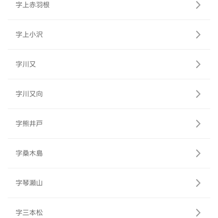
字上赤羽根
字上小沢
字川又
字川又向
字熊井戸
字桑木島
字琴瀬山
字三本松