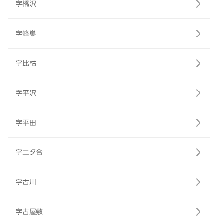
字橋沢
字蜂巣
字比枯
字平沢
字平田
字二タ合
字古川
字古屋敷