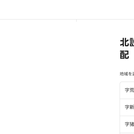
北
配
地域を
字
字
字