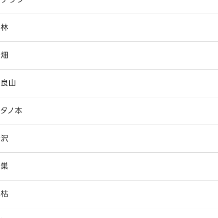
中林
梨畑
奈良山
タノ本
橋沢
蜂巣
比枯