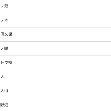
一ノ瀬
井ノ木
猪母久保
上ノ嶋
ウトウ栃
大入
大入山
大野畑