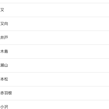
川又
川又向
熊井戸
桑木島
琴瀬山
三本松
下赤羽根
下小沢