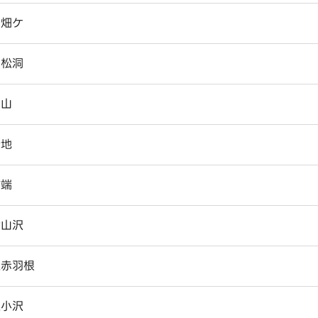
大畑ケ
大松洞
押山
折地
柿端
金山沢
上赤羽根
上小沢