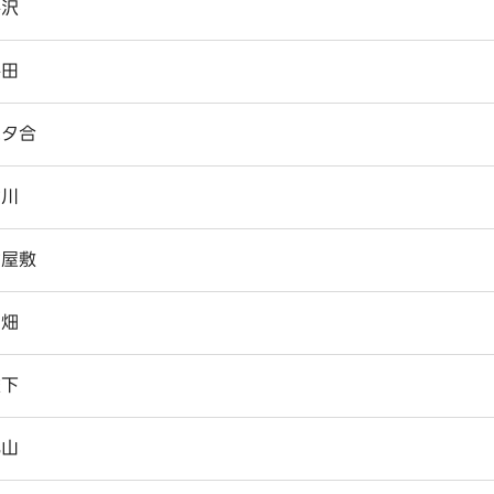
平沢
平田
二タ合
古川
古屋敷
細畑
儘下
丸山