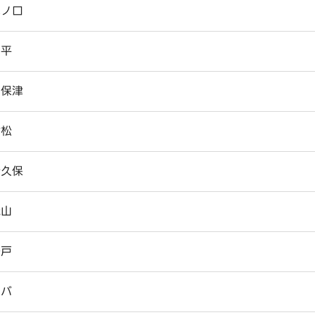
水ノ口
向平
向保津
村松
諸久保
焼山
湯戸
弓バ