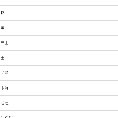
下林
下峯
下モ山
空田
滝ノ澤
出木洞
伝地窪
栃ケウツ