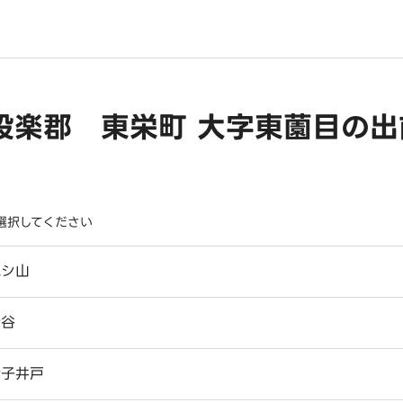
設楽郡 東栄町 大字東薗目の
選択してください
荒シ山
新谷
猪子井戸