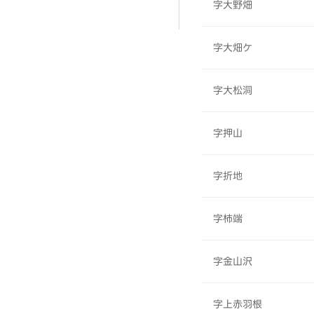
字大野畑
字大畑ケ
字大松洞
字押山
字折地
字柿端
字金山沢
字上赤羽根