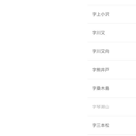
字上小沢
字川又
字川又向
字熊井戸
字桑木島
字琴瀬山
字三本松