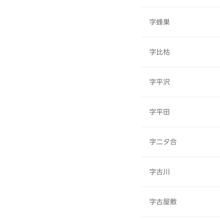
字蜂巣
字比枯
字平沢
字平田
字二タ合
字古川
字古屋敷