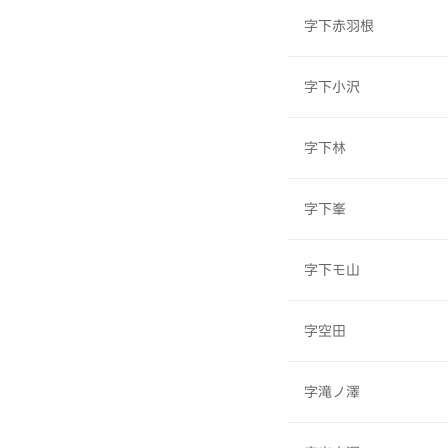
字下赤羽根
字下小沢
字下林
字下峯
字下モ山
字空田
字滝ノ澤