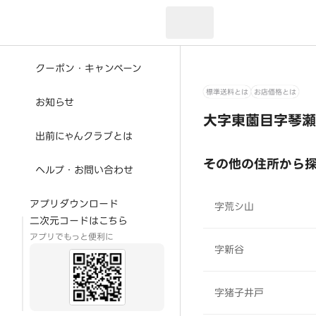
現在のお届け先：
クーポン・キャンペーン
標準送料とは
お店価格とは
お知らせ
大字東薗目字琴瀬
出前にゃんクラブとは
その他の住所から
ヘルプ・お問い合わせ
アプリダウンロード
字荒シ山
二次元コードはこちら
アプリでもっと便利に
字新谷
字猪子井戸