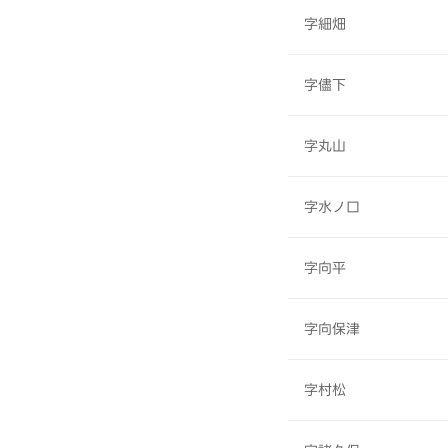
字細畑
字儘下
字丸山
字水ノ口
字向平
字向保津
字村松