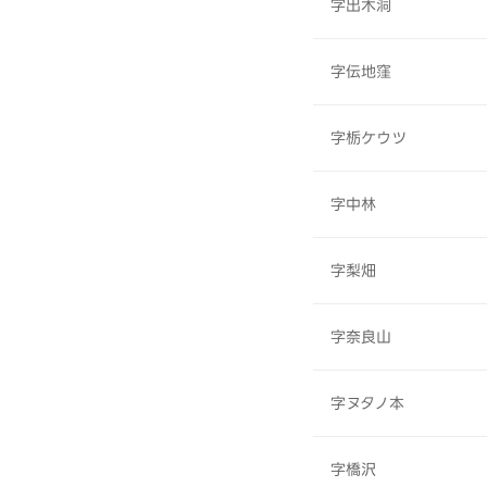
字出木洞
字伝地窪
字栃ケウツ
字中林
字梨畑
字奈良山
字ヌタノ本
字橋沢