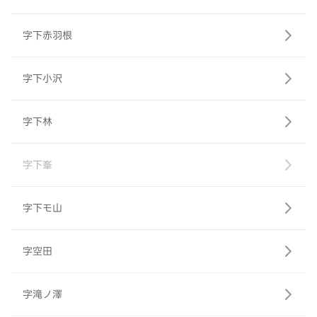
字下赤羽根
字下小沢
字下林
字下峯
字下モ山
字空田
字滝ノ澤