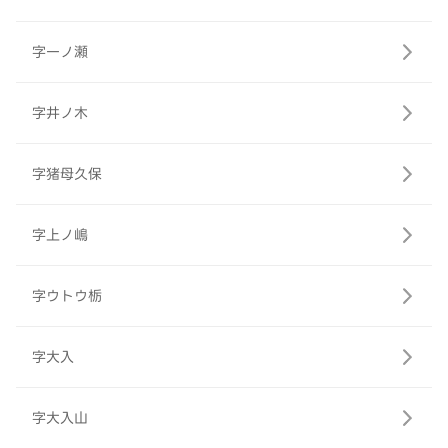
字一ノ瀬
字井ノ木
字猪母久保
字上ノ嶋
字ウトウ栃
字大入
字大入山