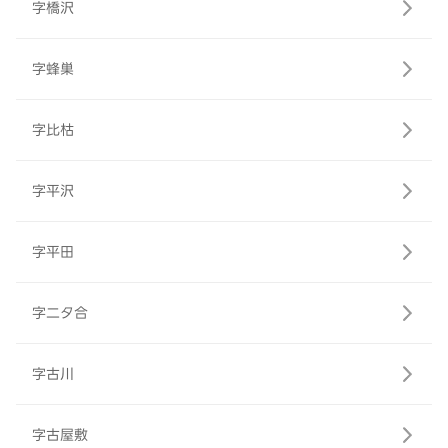
字橋沢
字蜂巣
字比枯
字平沢
字平田
字二タ合
字古川
字古屋敷