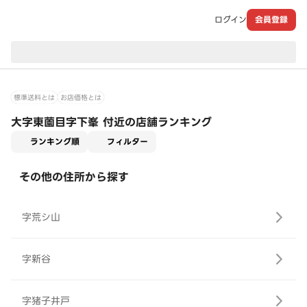
ログイン
会員登録
現在のお届け先：
標準送料とは
お店価格とは
大字東薗目字下峯 付近の店舗ランキング
適用なし
ランキング順
フィルター
その他の住所から探す
字荒シ山
字新谷
字猪子井戸