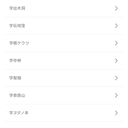
字出木洞
字伝地窪
字栃ケウツ
字中林
字梨畑
字奈良山
字ヌタノ本