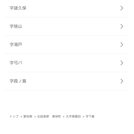
字諸久保
字焼山
字湯戸
字弓バ
字葭ノ島
トップ
愛知県
北設楽郡 東栄町
大字東薗目
字下峯