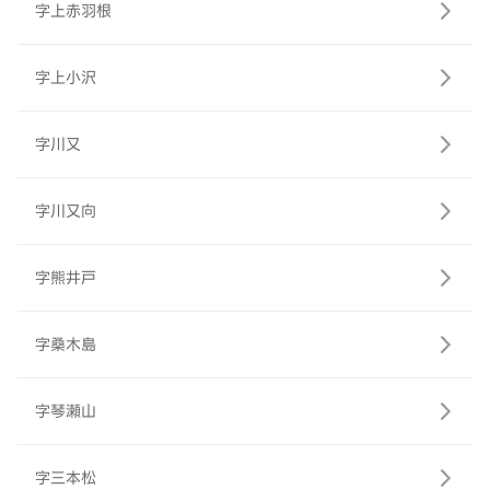
字上赤羽根
字上小沢
字川又
字川又向
字熊井戸
字桑木島
字琴瀬山
字三本松