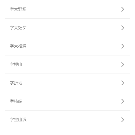
字大野畑
字大畑ケ
字大松洞
字押山
字折地
字柿端
字金山沢