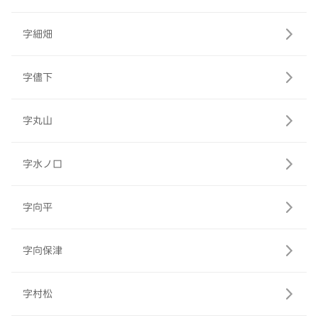
字細畑
字儘下
字丸山
字水ノ口
字向平
字向保津
字村松