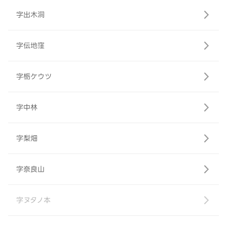
字出木洞
字伝地窪
字栃ケウツ
字中林
字梨畑
字奈良山
字ヌタノ本