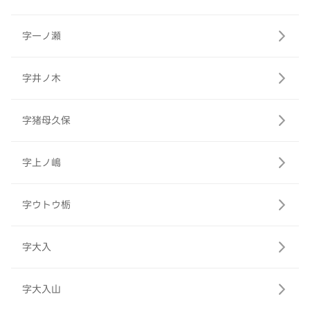
字一ノ瀬
字井ノ木
字猪母久保
字上ノ嶋
字ウトウ栃
字大入
字大入山