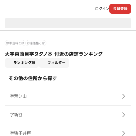
ログイン
会員登録
現在のお届け先：
標準送料とは
お店価格とは
大字東薗目字ヌタノ本 付近の店舗ランキング
適用なし
ランキング順
フィルター
その他の住所から探す
字荒シ山
字新谷
字猪子井戸