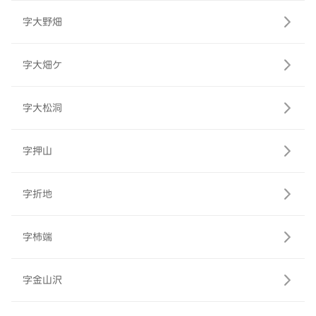
字大野畑
字大畑ケ
字大松洞
字押山
字折地
字柿端
字金山沢