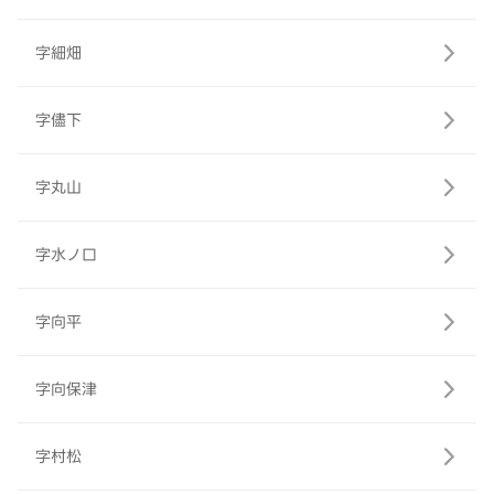
字細畑
字儘下
字丸山
字水ノ口
字向平
字向保津
字村松