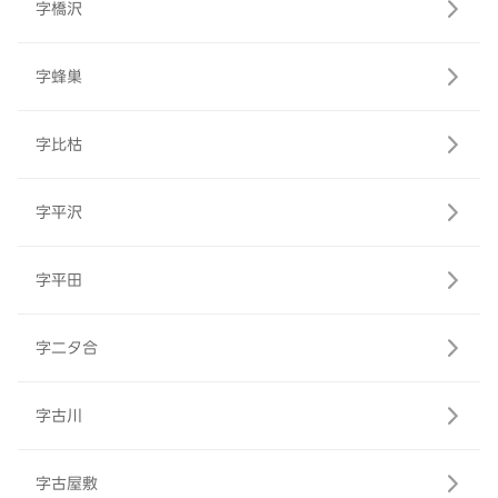
字橋沢
字蜂巣
字比枯
字平沢
字平田
字二タ合
字古川
字古屋敷