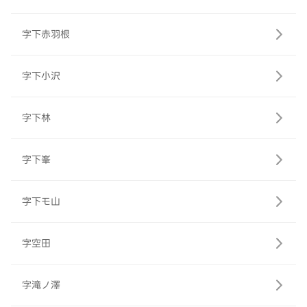
字下赤羽根
字下小沢
字下林
字下峯
字下モ山
字空田
字滝ノ澤