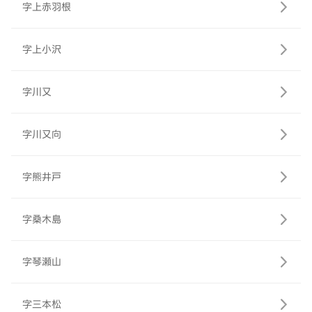
字上赤羽根
字上小沢
字川又
字川又向
字熊井戸
字桑木島
字琴瀬山
字三本松