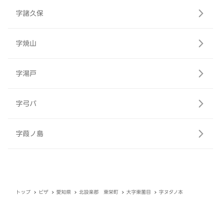
字諸久保
字焼山
字湯戸
字弓バ
字葭ノ島
トップ
ピザ
愛知県
北設楽郡 東栄町
大字東薗目
字ヌタノ本