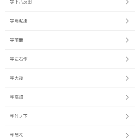
字下八反田
字障泥掛
字前無
字左右作
字大後
字高畑
字竹ノ下
字筒花