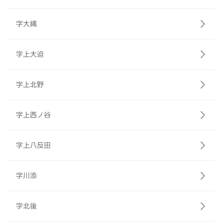
字大縄
字上大迫
字上北野
字上西ノ谷
字上八反田
字川添
字北後