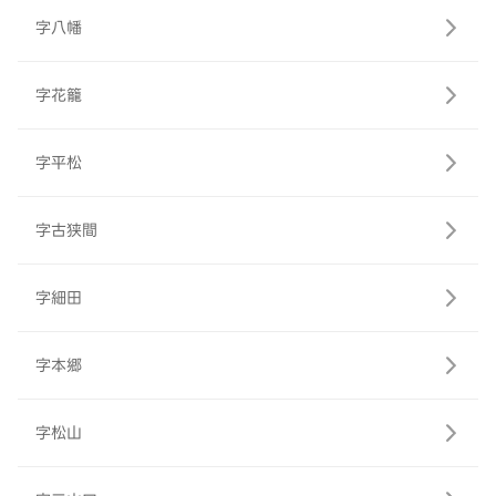
字八幡
字花籠
字平松
字古狭間
字細田
字本郷
字松山