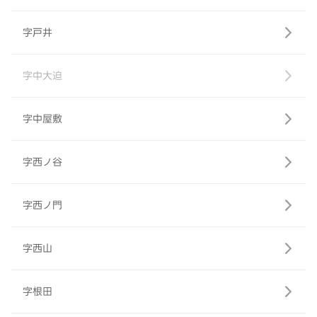
字戸井
字中大迫
字中屋敷
字西ノ谷
字西ノ門
字西山
字根田