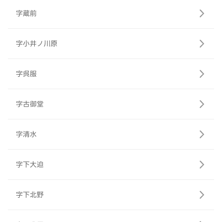
字蔵前
字小井ノ川原
字呉服
字古御堂
字清水
字下大迫
字下北野