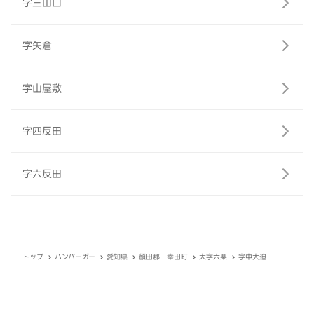
字三山口
字矢倉
字山屋敷
字四反田
字六反田
トップ
ハンバーガー
愛知県
額田郡 幸田町
大字六栗
字中大迫