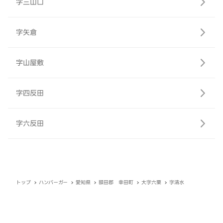
字三山口
字矢倉
字山屋敷
字四反田
字六反田
トップ
ハンバーガー
愛知県
額田郡 幸田町
大字六栗
字清水