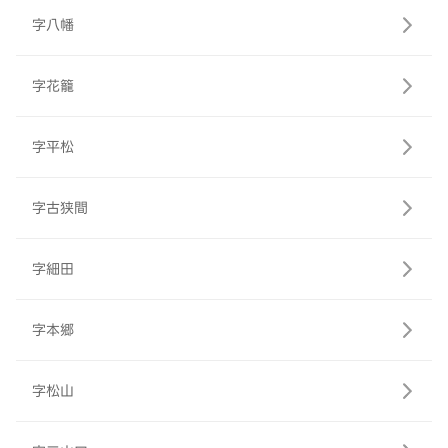
字八幡
字花籠
字平松
字古狭間
字細田
字本郷
字松山