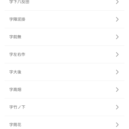
字下八反田
字障泥掛
字前無
字左右作
字大後
字高畑
字竹ノ下
字筒花