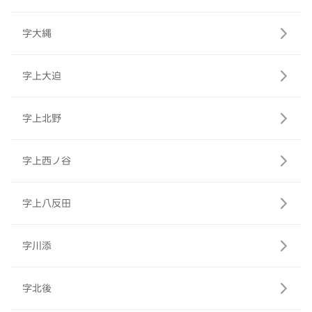
字大縄
字上大迫
字上北野
字上西ノ谷
字上八反田
字川添
字北後