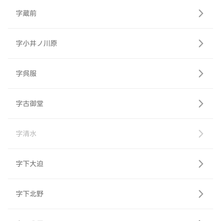
字蔵前
字小井ノ川原
字呉服
字古御堂
字清水
字下大迫
字下北野