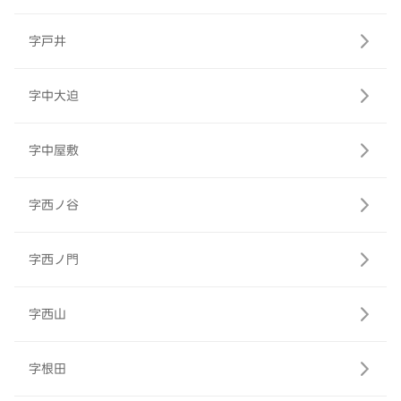
字戸井
字中大迫
字中屋敷
字西ノ谷
字西ノ門
字西山
字根田