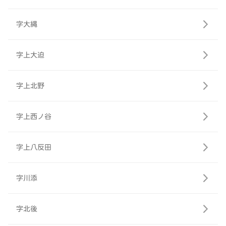
字大縄
字上大迫
字上北野
字上西ノ谷
字上八反田
字川添
字北後