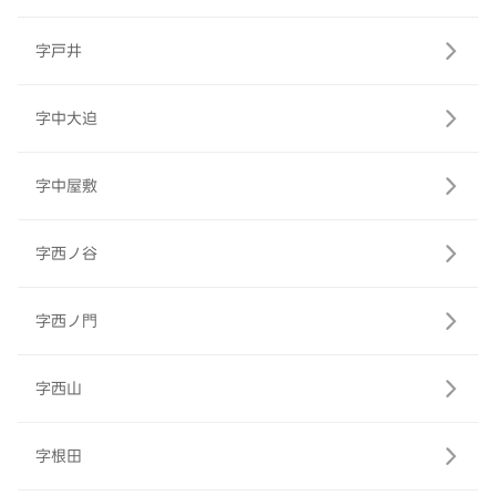
字戸井
字中大迫
字中屋敷
字西ノ谷
字西ノ門
字西山
字根田