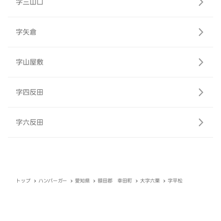
字三山口
字矢倉
字山屋敷
字四反田
字六反田
トップ
ハンバーガー
愛知県
額田郡 幸田町
大字六栗
字平松