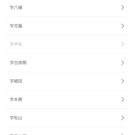
字八幡
字花籠
字平松
字古狭間
字細田
字本郷
字松山