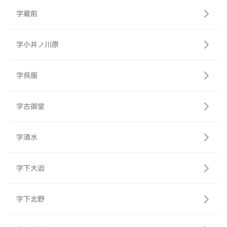
字蔵前
字小井ノ川原
字呉服
字古御堂
字清水
字下大迫
字下北野