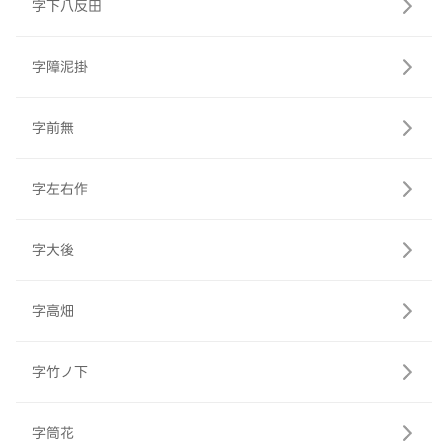
字下八反田
字障泥掛
字前無
字左右作
字大後
字高畑
字竹ノ下
字筒花