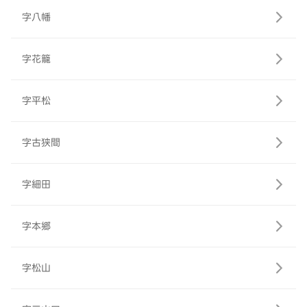
字八幡
字花籠
字平松
字古狭間
字細田
字本郷
字松山