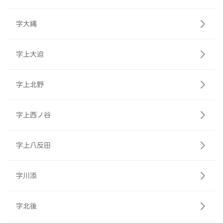
字大縄
字上大迫
字上北野
字上西ノ谷
字上八反田
字川添
字北後