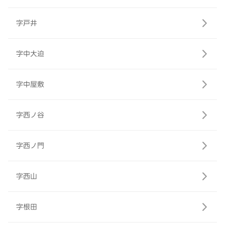
字戸井
字中大迫
字中屋敷
字西ノ谷
字西ノ門
字西山
字根田