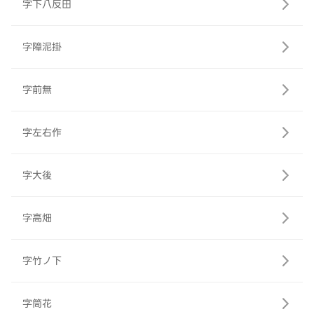
字下八反田
字障泥掛
字前無
字左右作
字大後
字高畑
字竹ノ下
字筒花