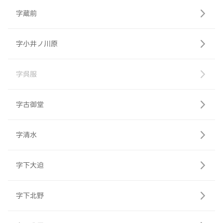
字蔵前
字小井ノ川原
字呉服
字古御堂
字清水
字下大迫
字下北野