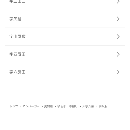
字三山口
字矢倉
字山屋敷
字四反田
字六反田
トップ
ハンバーガー
愛知県
額田郡 幸田町
大字六栗
字呉服