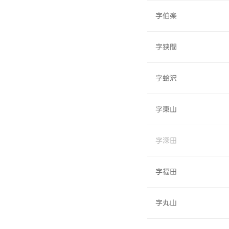
字伯楽
字狭間
字蛤沢
字東山
字深田
字福田
字丸山