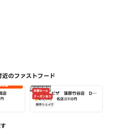
付近のファストフード
料対象
開店時間前
半額セール
崎店
ドミノ・ピザ 蒲郡竹谷店 Do
クーポンあり
0円
mino's
4.1
(84)
名店
送料
0円
新作シェイク
探す