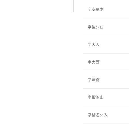
字安形木
字後シロ
字大入
字大西
字斧鎔
字鍛治山
字釜名ケ入