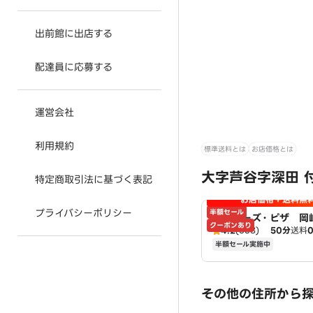
出前館に出店する
配達員に応募する
運営会社
利用規約
標準送料とは
お店価格とは
大字芦谷字深田 
特定商取引法に基づく表記
お店価格＋送料無
プライバシーポリシー
半額セール
アオキーズ・ピザ 岡
クーポンあり
4.2
(538)
50分
送料
半額セール実施中
その他の住所から