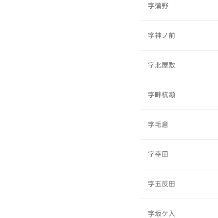
字蒲野
字神ノ前
字北屋敷
字畔杭瀬
字毛倉
字幸田
字五反田
字坂ケ入