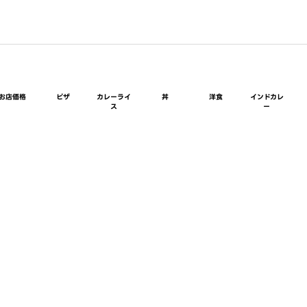
お店価格
ピザ
カレーライ
丼
洋食
インドカレ
ス
ー