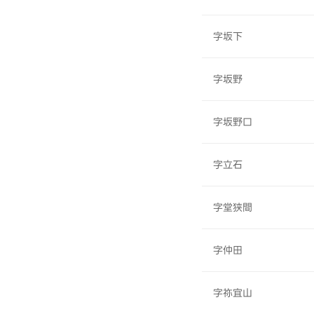
字坂下
字坂野
字坂野口
字立石
字堂狭間
字仲田
字祢宜山