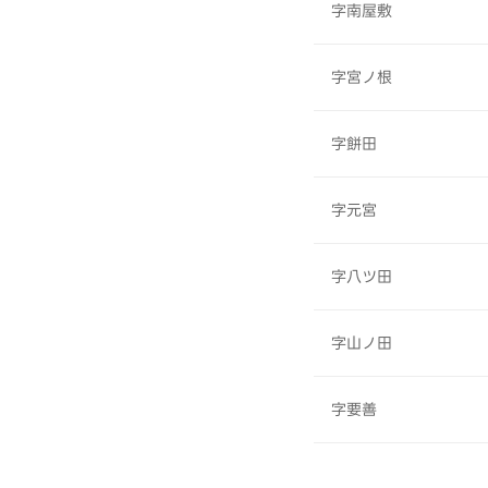
字南屋敷
字宮ノ根
字餅田
字元宮
字八ツ田
字山ノ田
字要善