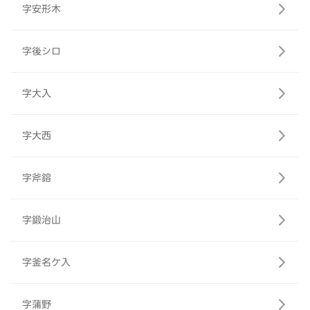
字安形木
字後シロ
字大入
字大西
字斧鎔
字鍛治山
字釜名ケ入
字蒲野