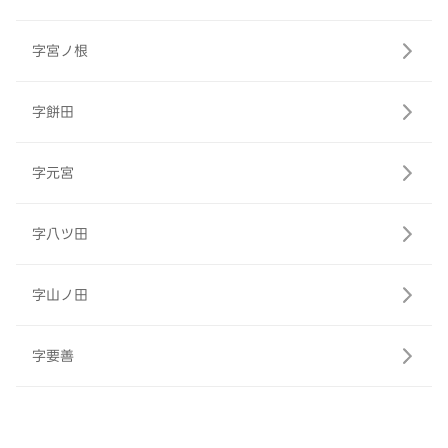
字宮ノ根
字餅田
字元宮
字八ツ田
字山ノ田
字要善