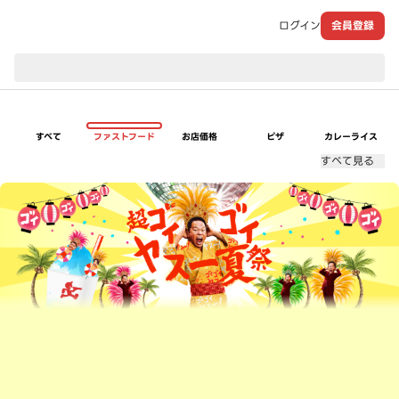
ログイン
会員登録
現在のお届け先：
すべて
ファストフード
お店価格
ピザ
カレーライス
すべて見る
超ゴイゴイヤスー夏祭