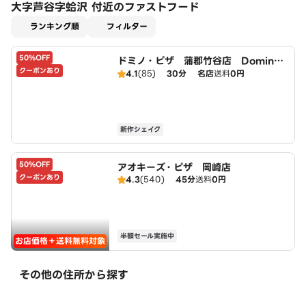
大字芦谷字蛤沢 付近のファストフード
適用なし
ランキング順
フィルター
50%OFF
ドミノ・ピザ 蒲郡竹谷店 Domin
クーポンあり
o's
4.1
(85)
30分
名店
送料
0円
新作シェイク
50%OFF
アオキーズ・ピザ 岡崎店
クーポンあり
4.3
(540)
45分
送料
0円
半額セール実施中
お店価格＋送料無料対象
その他の住所から探す