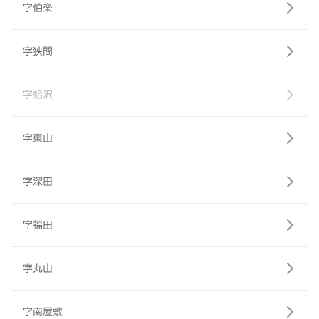
字伯楽
字狭間
字蛤沢
字東山
字深田
字福田
字丸山
字南屋敷