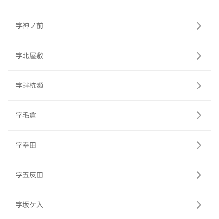
字神ノ前
字北屋敷
字畔杭瀬
字毛倉
字幸田
字五反田
字坂ケ入