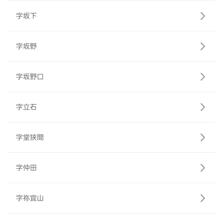
字坂下
字坂野
字坂野口
字立石
字堂狭間
字仲田
字祢宜山